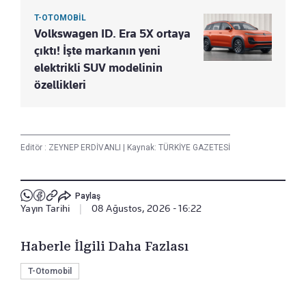
T-OTOMOBİL
Volkswagen ID. Era 5X ortaya
çıktı! İşte markanın yeni
elektrikli SUV modelinin
özellikleri
Editör :
ZEYNEP ERDİVANLI
|
Kaynak: TÜRKİYE GAZETESİ
Paylaş
Yayın Tarihi
|
08 Ağustos, 2026 - 16:22
Haberle İlgili Daha Fazlası
T-Otomobil