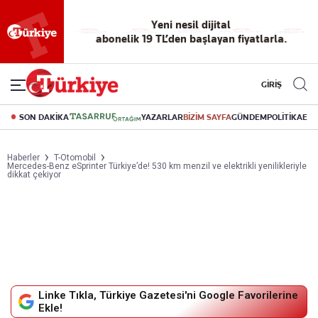
Yeni nesil dijital
abonelik 19 TL’den başlayan fiyatlarla.
GİRİŞ
SON DAKİKA
YAZARLAR
BİZİM SAYFA
GÜNDEM
POLİTİKA
EK
Haberler
T-Otomobil
Mercedes-Benz eSprinter Türkiye’de! 530 km menzil ve elektrikli yenilikleriyle
dikkat çekiyor
Linke Tıkla, Türkiye Gazetesi'ni Google Favorilerine
Ekle!