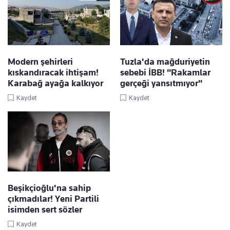
Modern şehirleri
Tuzla'da mağduriyetin
kıskandıracak ihtişam!
sebebi İBB! "Rakamlar
Karabağ ayağa kalkıyor
gerçeği yansıtmıyor"
Kaydet
Kaydet
Beşikçioğlu'na sahip
çıkmadılar! Yeni Partili
isimden sert sözler
Kaydet