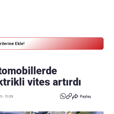
Haber Verin
Editör masamıza bilgi ve materyal göndermek için
tıklayın
ilerine Ekle!
otomobillerde
trikli vites artırdı
5 - 11:09
Paylaş