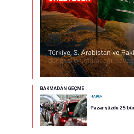
BAKMADAN GEÇME
HABER
Pazar yüzde 25 büy