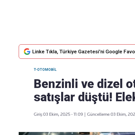
Takip Edin
Favori mecralarınızda haber akışımıza ulaşın
Linke Tıkla, Türkiye Gazetesi'ni Google Favor
T-OTOMOBIL
Benzinli ve dizel 
satışlar düştü! Elek
Giriş:
03 Ekim, 2025 - 11:09
|
Güncelleme:
03 Ekim, 202