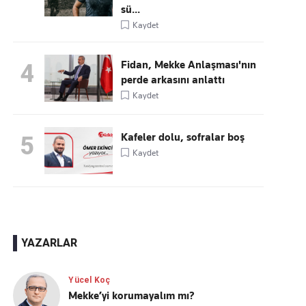
sü...
Kaydet
Fidan, Mekke Anlaşması'nın
4
perde arkasını anlattı
Kaydet
Kafeler dolu, sofralar boş
5
Kaydet
YAZARLAR
Yücel Koç
Mekke’yi korumayalım mı?