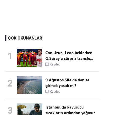
Kaçırmayın
Ücretsiz üye olun, gündemi şekillendiren gelişmeleri önce siz duyun
ÇOK OKUNANLAR
Can Uzun, Leao beklerken
1
G.Saray'a sürpriz transfe...
Kaydet
9 Ağustos Şile'de denize
2
girmek yasak mı?
Kaydet
İstanbul'da kavurucu
3
sıcakların ardından yağmur