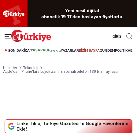
Yeni nesil dijital
abonelik 19 TL’den başlayan fiyatlarla.
GİRİŞ
SON DAKİKA
YAZARLAR
BİZİM SAYFA
GÜNDEM
POLİTİKA
EK
Haberler
Teknoloji
Apple'dan iPhone'lara büyük zam! En pahalı telefon 130 bin lirayı aştı
Linke Tıkla, Türkiye Gazetesi'ni Google Favorilerine
Ekle!