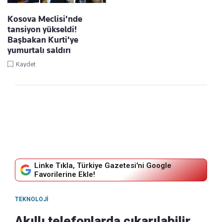
Kosova Meclisi'nde
tansiyon yükseldi!
Başbakan Kurti'ye
yumurtalı saldırı
Kaydet
Linke Tıkla, Türkiye Gazetesi'ni Google
Favorilerine Ekle!
TEKNOLOJI
Akıllı telefonlarda çıkarılabilir