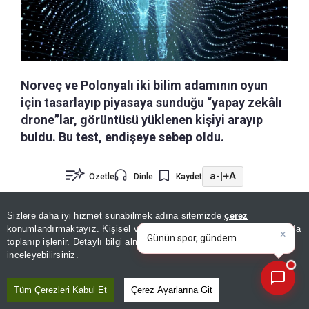
Norveç ve Polonyalı iki bilim adamının oyun
için tasarlayıp piyasaya sunduğu “yapay zekâlı
drone”lar, görüntüsü yüklenen kişiyi arayıp
buldu. Bu test, endişeye sebep oldu.
a-
|
+A
Özetle
Dinle
Kaydet
×
Günün spor, gündem ve
Mühendisler
Luis Wenus ve Robert Lukoszko
,
Sizlere daha iyi hizmet sunabilmek adına sitemizde
çerez
ekonomi gelişmelerini analiz
konumlandırmaktayız. Kişisel verileriniz, KVKK ve GDPR kapsamında
piyasada satılan ticari bir insansız hava aracının
edin
toplanıp işlenir. Detaylı bilgi almak için
Aydınlatma Metnimizi
📰
Son 30 güne ait haberleri, spor gelişmelerini veya yazar yazılarını sorgulayabilirsiniz.
(İHA)
, yapay zekâ tabanlı nesne tespiti ve yüz
inceleyebilirsiniz.
tanıma sistemleriyle donatılarak belirli kişileri
Tüm Çerezleri Kabul Et
Çerez Ayarlarına Git
otonom olarak takip edebileceğini gösterdi.