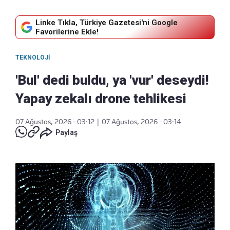
Linke Tıkla, Türkiye Gazetesi'ni Google
Favorilerine Ekle!
TEKNOLOJI
'Bul' dedi buldu, ya 'vur' deseydi!
Yapay zekalı drone tehlikesi
07 Ağustos, 2026 - 03:12
|
07 Ağustos, 2026 - 03:14
Paylaş