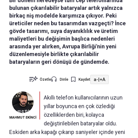
Bir dönem neredeyse tüm cep telefonlarında
bulunan çıkarılabilir bataryalar artık yalnızca
birkaç niş modelde karşımıza çıkıyor. Peki
üreticiler neden bu tasarımdan vazgeçti? İnce
gövde tasarımı, suya dayanıklılık ve üretim
maliyetleri bu değişimin başlıca nedenleri
arasında yer alırken, Avrupa Birliği'nin yeni
düzenlemesiyle birlikte çıkarılabilir
bataryaların geri dönüşü de gündemde.
a-
|
+A
Özetle
Dinle
Kaydet
Akıllı telefon kullanıcılarının uzun
yıllar boyunca en çok özlediği
özelliklerden biri, kolayca
MAHMUT EKİNCİ
değiştirilebilen bataryalar oldu.
Eskiden arka kapağı çıkarıp saniyeler içinde yeni