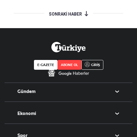
SONRAKİ HABER
E-GAZETE
ABONE OL
GİRİŞ
Gündem
Politika
Ekonomi
Eğitim
Borsa
Spor
Altın