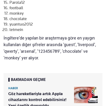
Parola12
football
monkey
chocolate
yuantuo2012
letmein
İngiltere'de yapılan bir araştırmaya göre en yaygın
kullanılan diğer şifreler arasında 'guest', 'liverpool',
'qwerty', 'arsenal', '123456789', 'chocolate' ve
'monkey' yer alıyor.
BAKMADAN GEÇME
HABER
Göz hareketleriyle artık Apple
cihazlarını kontrol edebilirsiniz!
Yeni özellik duyuruldu