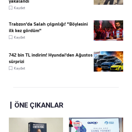
yakalandı
Kaydet
Trabzon'da Salah çılgınlığı! "Böylesini
ilk kez gördüm"
Kaydet
742 bin TL indirim! Hyundai'den Ağustos
sürprizi
Kaydet
ÖNE ÇIKANLAR