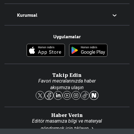
Magazin
Kurumsal
Teknoloji
Resmî Ilanlar
Hakkımızda
Uygulamalar
Haberler
İletişim
Foto Haber
Künye
Video Galeri
Gazete Aboneliği
Danışma Telefonları
Takip Edin
Favori mecralarınızda haber
Yasal
akışımıza ulaşın
Reklam Ver
Haber Verin
Editör masamıza bilgi ve materyal
göndermek için
tıklayın