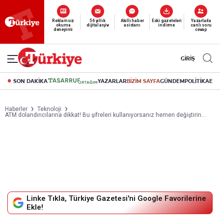
Reklamsız
56 yıllık
Akıllı haber
Eski gazeteleri
Yazarlarla
okuma
dijital arşiv
asistanı
indirme
canlı soru
deneyimi
cevap
GİRİŞ
SON DAKİKA
YAZARLAR
BİZİM SAYFA
GÜNDEM
POLİTİKA
EK
Haberler
Teknoloji
ATM dolandırıcılarına dikkat! Bu şifreleri kullanıyorsanız hemen değiştirin...
Linke Tıkla, Türkiye Gazetesi'ni Google Favorilerine
Ekle!