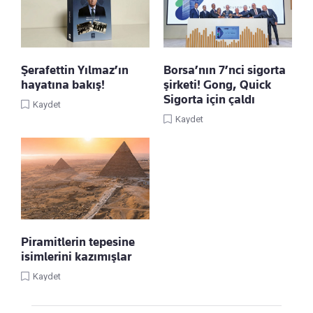
Şerafettin Yılmaz’ın
Borsa’nın 7’nci sigorta
hayatına bakış!
şirketi! Gong, Quick
Sigorta için çaldı
Kaydet
Kaydet
Piramitlerin tepesine
isimlerini kazımışlar
Kaydet