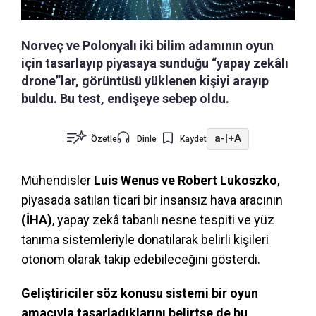
Norveç ve Polonyalı iki bilim adamının oyun
için tasarlayıp piyasaya sunduğu “yapay zekâlı
drone”lar, görüntüsü yüklenen kişiyi arayıp
buldu. Bu test, endişeye sebep oldu.
a-
|
+A
Özetle
Dinle
Kaydet
Mühendisler
Luis Wenus ve Robert Lukoszko
,
piyasada satılan ticari bir insansız hava aracının
(İHA)
, yapay zekâ tabanlı nesne tespiti ve yüz
tanıma sistemleriyle donatılarak belirli kişileri
otonom olarak takip edebileceğini gösterdi.
Geliştiriciler söz konusu sistemi bir oyun
amacıyla tasarladıklarını belirtse de bu