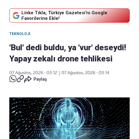
Linke Tıkla, Türkiye Gazetesi'ni Google
Favorilerine Ekle!
TEKNOLOJI
'Bul' dedi buldu, ya 'vur' deseydi!
Yapay zekalı drone tehlikesi
07 Ağustos, 2026 - 03:12
|
07 Ağustos, 2026 - 03:14
Paylaş