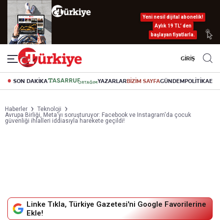
Yeni nesil dijital abonelik!
Aylık 19 TL’ den
başlayan fiyatlarla.
GİRİŞ
SON DAKİKA
YAZARLAR
BİZİM SAYFA
GÜNDEM
POLİTİKA
EK
Haberler
Teknoloji
Avrupa Birliği, Meta'yı soruşturuyor: Facebook ve Instagram'da çocuk
güvenliği ihlalleri iddiasıyla harekete geçildi!
Linke Tıkla, Türkiye Gazetesi'ni Google Favorilerine
Ekle!