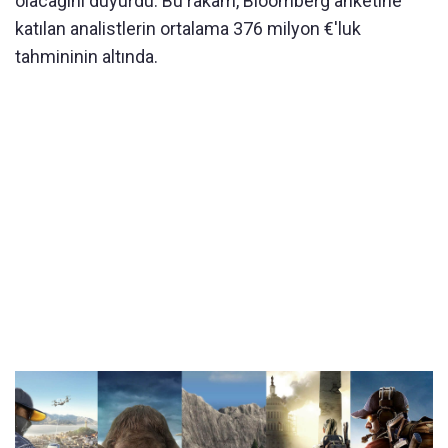
olacağını duyurdu. Bu rakam, Bloomberg anketine
katılan analistlerin ortalama 376 milyon €'luk
tahmininin altında.