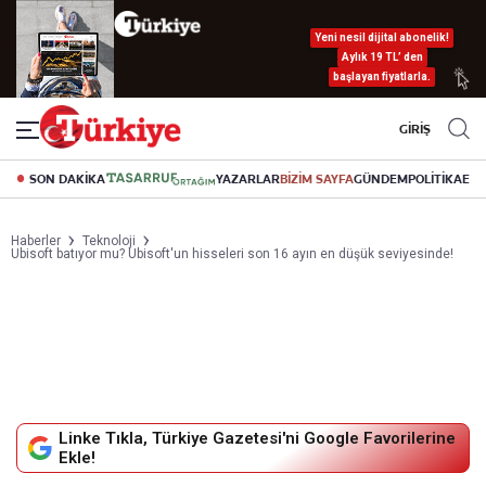
Yeni nesil dijital abonelik!
Aylık 19 TL’ den
başlayan fiyatlarla.
GİRİŞ
SON DAKİKA
YAZARLAR
BİZİM SAYFA
GÜNDEM
POLİTİKA
EK
Haberler
Teknoloji
Ubisoft batıyor mu? Ubisoft'un hisseleri son 16 ayın en düşük seviyesinde!
Linke Tıkla, Türkiye Gazetesi'ni Google Favorilerine
Ekle!