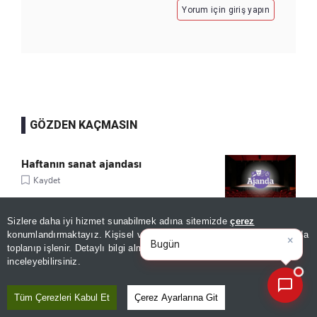
Yorum için giriş yapın
GÖZDEN KAÇMASIN
Haftanın sanat ajandası
Kaydet
Sizlere daha iyi hizmet sunabilmek adına sitemizde
çerez
×
Bugünün öne çıkan manşetleri
konumlandırmaktayız. Kişisel verileriniz, KVKK ve GDPR kapsamında
Sturm Graz'dan Fenerbahçe itirafı:
ve gelişmel
|
toplanıp işlenir. Detaylı bilgi almak için
Aydınlatma Metnimizi
"Mümkün değil"
📰
Son 30 güne ait haberleri, spor gelişmelerini veya yazar yazılarını sorgulayabilirsiniz.
inceleyebilirsiniz.
Kaydet
Tüm Çerezleri Kabul Et
Çerez Ayarlarına Git
Tarihî kitaplar dijital ortama taşınacak!