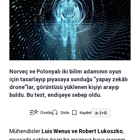
Norveç ve Polonyalı iki bilim adamının oyun
için tasarlayıp piyasaya sunduğu “yapay zekâlı
drone”lar, görüntüsü yüklenen kişiyi arayıp
buldu. Bu test, endişeye sebep oldu.
a-
|
+A
Özetle
Dinle
Kaydet
Mühendisler
Luis Wenus ve Robert Lukoszko
,
piyasada satılan ticari bir insansız hava aracının