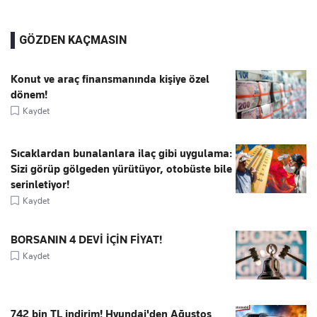
GÖZDEN KAÇMASIN
Konut ve araç finansmanında kişiye özel
dönem!
Kaydet
Sıcaklardan bunalanlara ilaç gibi uygulama:
Sizi görüp gölgeden yürütüyor, otobüste bile
serinletiyor!
Kaydet
BORSANIN 4 DEVİ İÇİN FİYAT!
Kaydet
742 bin TL indirim! Hyundai'den Ağustos