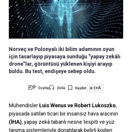
Norveç ve Polonyalı iki bilim adamının oyun
için tasarlayıp piyasaya sunduğu “yapay zekâlı
drone”lar, görüntüsü yüklenen kişiyi arayıp
buldu. Bu test, endişeye sebep oldu.
a-
|
+A
Özetle
Dinle
Kaydet
Mühendisler
Luis Wenus ve Robert Lukoszko
,
piyasada satılan ticari bir insansız hava aracının
(İHA)
, yapay zekâ tabanlı nesne tespiti ve yüz
tanıma sistemleriyle donatılarak belirli kişileri