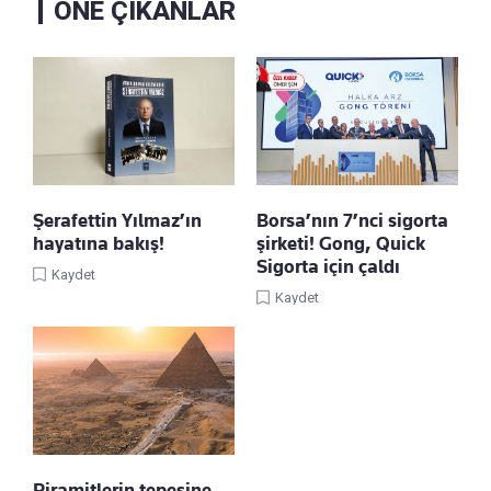
ÖNE ÇIKANLAR
Şerafettin Yılmaz’ın
Borsa’nın 7’nci sigorta
hayatına bakış!
şirketi! Gong, Quick
Sigorta için çaldı
Kaydet
Kaydet
Piramitlerin tepesine