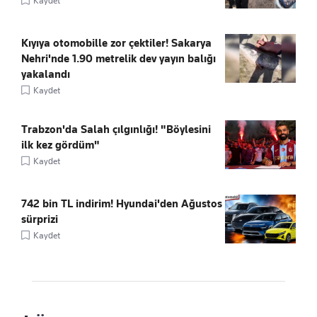
Kaydet
Kıyıya otomobille zor çektiler! Sakarya
Nehri'nde 1.90 metrelik dev yayın balığı
yakalandı
Kaydet
Trabzon'da Salah çılgınlığı! "Böylesini
ilk kez gördüm"
Kaydet
742 bin TL indirim! Hyundai'den Ağustos
sürprizi
Kaydet