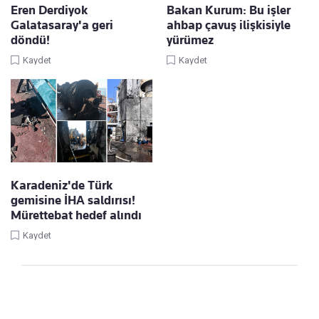
Eren Derdiyok
Bakan Kurum: Bu işler
Galatasaray'a geri
ahbap çavuş ilişkisiyle
döndü!
yürümez
Kaydet
Kaydet
Karadeniz'de Türk
gemisine İHA saldırısı!
Mürettebat hedef alındı
Kaydet