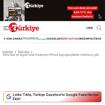
Yeni nesil dijital abonelik!
Aylık 19 TL’ den
başlayan fiyatlarla.
GİRİŞ
SON DAKİKA
YAZARLAR
BİZİM SAYFA
GÜNDEM
POLİTİKA
EK
Haberler
Teknoloji
'Elma'dan en büyük ısırık fırsatçının! iPhone kuyruğundakiler telefoncu çıktı
Linke Tıkla, Türkiye Gazetesi'ni Google Favorilerine
Ekle!