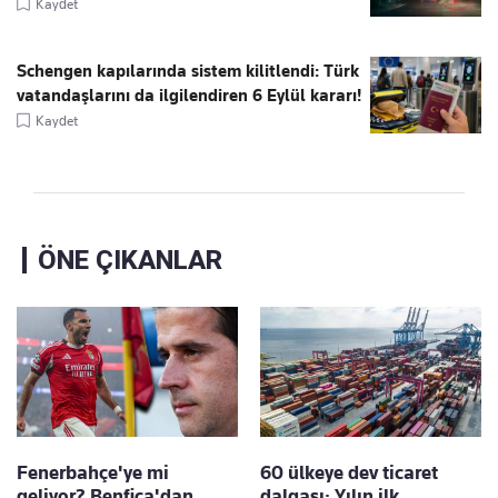
Kaydet
Schengen kapılarında sistem kilitlendi: Türk
vatandaşlarını da ilgilendiren 6 Eylül kararı!
Kaydet
ÖNE ÇIKANLAR
Fenerbahçe'ye mi
60 ülkeye dev ticaret
geliyor? Benfica'dan
dalgası: Yılın ilk