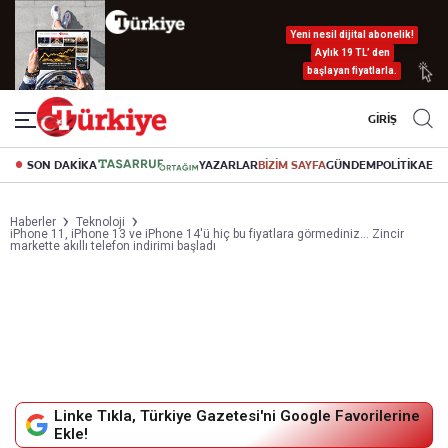
Yeni nesil dijital abonelik!
Aylık 19 TL’ den
başlayan fiyatlarla.
GİRİŞ
SON DAKİKA
YAZARLAR
BİZİM SAYFA
GÜNDEM
POLİTİKA
EK
Haberler
Teknoloji
iPhone 11, iPhone 13 ve iPhone 14'ü hiç bu fiyatlara görmediniz... Zincir
markette akıllı telefon indirimi başladı
Linke Tıkla, Türkiye Gazetesi'ni Google Favorilerine
Ekle!