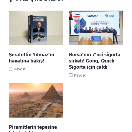
Şerafettin Yılmaz’ın
Borsa’nın 7’nci sigorta
hayatına bakış!
şirketi! Gong, Quick
Sigorta için çaldı
Kaydet
Kaydet
Piramitlerin tepesine