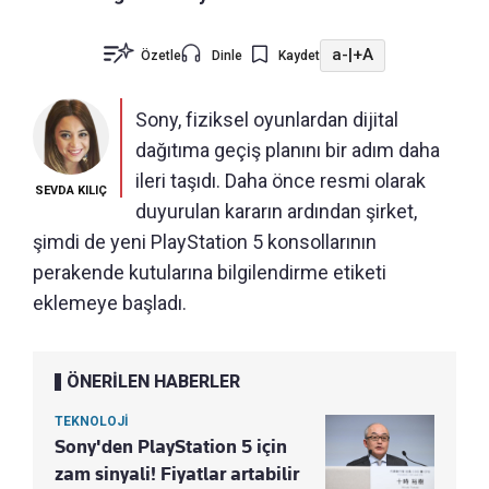
a-
|
+A
Özetle
Dinle
Kaydet
Sony, fiziksel oyunlardan dijital
dağıtıma geçiş planını bir adım daha
ileri taşıdı. Daha önce resmi olarak
SEVDA KILIÇ
duyurulan kararın ardından şirket,
şimdi de yeni PlayStation 5 konsollarının
perakende kutularına bilgilendirme etiketi
eklemeye başladı.
ÖNERİLEN HABERLER
TEKNOLOJİ
Sony'den PlayStation 5 için
zam sinyali! Fiyatlar artabilir