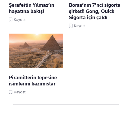
Şerafettin Yılmaz’ın
Borsa’nın 7’nci sigorta
hayatına bakış!
şirketi! Gong, Quick
Sigorta için çaldı
Kaydet
Kaydet
Piramitlerin tepesine
isimlerini kazımışlar
Kaydet