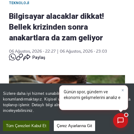
TEKNOLOJI
Bilgisayar alacaklar dikkat!
Bellek krizinden sonra
anakartlara da zam geliyor
06 Ağustos, 2026 - 22:27
|
06 Ağustos, 2026 - 23:03
Paylaş
×
Günün spor, gündem ve
Sizlere daha iyi hizmet sunabilmek adına sitemizde
çerez
ekonomi gelişmelerini analiz
konumlandırmaktayız. Kişisel verileriniz, KVKK ve GDPR kapsamında
edin!
|
toplanıp işlenir. Detaylı bilgi almak için
Aydınlatma Metnimizi
📰
Son 30 güne ait haberleri, spor gelişmelerini veya yazar yazılarını sorgulayabilirsiniz.
inceleyebilirsiniz.
Tüm Çerezleri Kabul Et
Çerez Ayarlarına Git