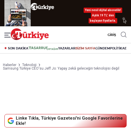
Yeni nesil dijital abonelik!
Aylık 19 TL’ den
başlayan fiyatlarla.
GİRİŞ
SON DAKİKA
YAZARLAR
BİZİM SAYFA
GÜNDEM
POLİTİKA
EK
Haberler
Teknoloji
Samsung Türkiye CEO'su Jeff Jo: Yapay zekâ geleceğin teknolojisi değil
Linke Tıkla, Türkiye Gazetesi'ni Google Favorilerine
Ekle!