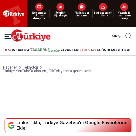
Reklamsız
56 yıllık
Akıllı haber
Eski gazeteleri
Yazarlarla
okuma
dijital arşiv
asistanı
indirme
canlı soru
deneyimi
cevap
GİRİŞ
SON DAKİKA
YAZARLAR
BİZİM SAYFA
GÜNDEM
POLİTİKA
EK
Haberler
Teknoloji
Türkiye YouTube'a akın etti, TikTok yarışta geride kaldı
Linke Tıkla, Türkiye Gazetesi'ni Google Favorilerine
Ekle!