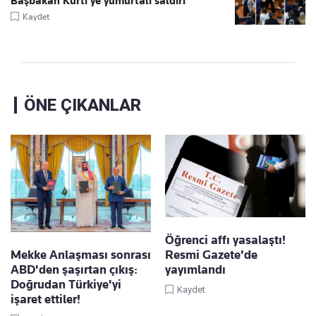
Başbakan Kurti'ye yumurtalı saldırı
Kaydet
ÖNE ÇIKANLAR
Öğrenci affı yasalaştı!
Mekke Anlaşması sonrası
Resmi Gazete'de
ABD'den şaşırtan çıkış:
yayımlandı
Doğrudan Türkiye'yi
Kaydet
işaret ettiler!