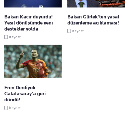
Bakan Kacır duyurdu!
Bakan Gürlek'ten yasal
Yeşil dönüşümde yeni
düzenleme açıklaması!
destekler yolda
Kaydet
Kaydet
Eren Derdiyok
Galatasaray'a geri
döndü!
Kaydet