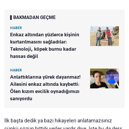
BAKMADAN GEÇME
HABER
Enkaz altından yüzlerce kişinin
kurtarılmasını sağladılar:
Teknoloji, köpek burnu kadar
hassas değil
HABER
Anlattıklarına yürek dayanmaz!
Ailesini enkaz altında kaybetti:
Ölen kızım evcilik oynadığımızı
sanıyordu
İlk başta dedik ya bazı hikayeleri anlatamazsınız
çünkü sözün bittiği yerler vardır diye. İşte bu da ders