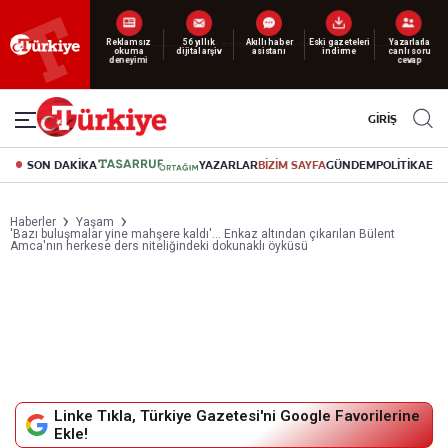
Reklamsız
56 yıllık
Akıllı haber
Eski gazeteleri
Yazarlarla
okuma
dijital arşiv
asistanı
indirme
canlı soru
deneyimi
cevap
GİRİŞ
SON DAKİKA
YAZARLAR
BİZİM SAYFA
GÜNDEM
POLİTİKA
EK
Haberler
Yaşam
'Bazı buluşmalar yine mahşere kaldı'... Enkaz altından çıkarılan Bülent
Amca'nın herkese ders niteliğindeki dokunaklı öyküsü
Linke Tıkla, Türkiye Gazetesi'ni Google Favorilerine
Ekle!