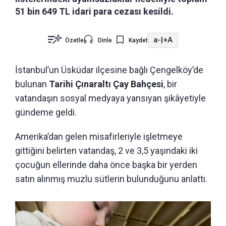
51 bin 649 TL idari para cezası kesildi.
a-
|
+A
Özetle
Dinle
Kaydet
İstanbul’un Üsküdar ilçesine bağlı Çengelköy’de
bulunan
Tarihi Çınaraltı Çay Bahçesi
, bir
vatandaşın sosyal medyaya yansıyan şikâyetiyle
gündeme geldi.
Amerika’dan gelen misafirleriyle işletmeye
gittiğini belirten vatandaş, 2 ve 3,5 yaşındaki iki
çocuğun ellerinde daha önce başka bir yerden
satın alınmış muzlu sütlerin bulunduğunu anlattı.