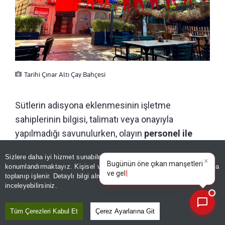
Tarihi Çınar Altı Çay Bahçesi
Sütlerin adisyona eklenmesinin işletme
sahiplerinin bilgisi, talimatı veya onayıyla
yapılmadığı savunulurken, olayın
personel ile
müşteri arasındaki iletişim sırasında bu
Sizlere daha iyi hizmet sunabilmek adına sitemizde
çerez
noktaya geldiği ifade edildi.
×
Bugünün öne çıkan manşetleri
konumlandırmaktayız. Kişisel verileriniz, KVKK ve GDPR kapsamında
ve gelişmeleri neler?
|
toplanıp işlenir. Detaylı bilgi almak için
Aydınlatma Metnimizi
📰
Son 30 güne ait haberleri, spor gelişmelerini veya yazar yazılarını sorgulayabilirsiniz.
İşletme, personelin davranışlarından sorumlu
inceleyebilirsiniz.
olduklarını da vurgulayarak ilgili çalışanla gerekli
Tüm Çerezleri Kabul Et
Çerez Ayarlarına Git
görüşmenin yapıldığını bildirdi. Açıklamada,