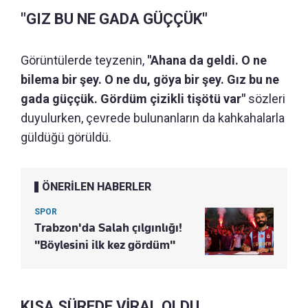
"GIZ BU NE GADA GÜÇÇÜK"
Görüntülerde teyzenin,
"Ahana da geldi. O ne
bilema bir şey. O ne du, göya bir şey. Gız bu ne
gada güççük. Gördüm çizikli tişötü var"
sözleri
duyulurken, çevrede bulunanların da kahkahalarla
güldüğü görüldü.
ÖNERİLEN HABERLER
SPOR
Trabzon'da Salah çılgınlığı!
"Böylesini ilk kez gördüm"
KISA SÜREDE VİRAL OLDU