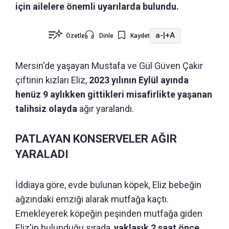
için ailelere önemli uyarılarda bulundu.
a-
|
+A
Özetle
Dinle
Kaydet
Mersin'de yaşayan Mustafa ve Gül Güven Çakır
çiftinin kızları Eliz,
2023 yılının Eylül ayında
henüz 9 aylıkken gittikleri misafirlikte yaşanan
talihsiz olayda
ağır yaralandı.
PATLAYAN KONSERVELER AĞIR
YARALADI
İddiaya göre, evde bulunan köpek, Eliz bebeğin
ağzındaki emziği alarak mutfağa kaçtı.
Emekleyerek köpeğin peşinden mutfağa giden
Eliz'in bulunduğu sırada,
yaklaşık 2 saat önce