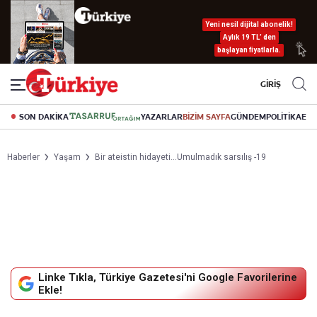
Yeni nesil dijital abonelik!
Aylık 19 TL’ den
başlayan fiyatlarla.
GİRİŞ
SON DAKİKA
YAZARLAR
BİZİM SAYFA
GÜNDEM
POLİTİKA
EK
Haberler
Yaşam
Bir ateistin hidayeti...Umulmadık sarsılış -19
Linke Tıkla, Türkiye Gazetesi'ni Google Favorilerine
Ekle!