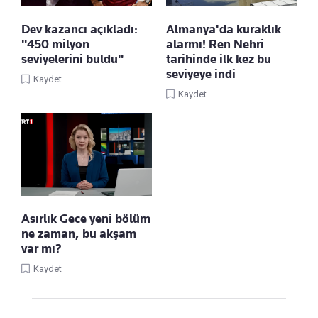
Dev kazancı açıkladı:
Almanya'da kuraklık
"450 milyon
alarmı! Ren Nehri
seviyelerini buldu"
tarihinde ilk kez bu
seviyeye indi
Kaydet
Kaydet
Asırlık Gece yeni bölüm
ne zaman, bu akşam
var mı?
Kaydet