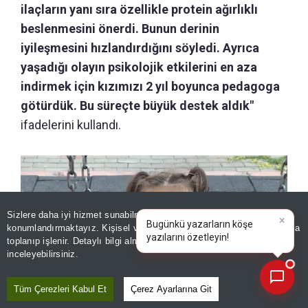
ilaçların yanı sıra özellikle protein ağırlıklı
beslenmesini önerdi. Bunun derinin
iyileşmesini hızlandırdığını söyledi. Ayrıca
yaşadığı olayın psikolojik etkilerini en aza
indirmek için kızımızı 2 yıl boyunca pedagoga
götürdük. Bu süreçte büyük destek aldık"
ifadelerini kullandı.
Sizlere daha iyi hizmet sunabilmek adına sitemizde
çerez
konumlandırmaktayız. Kişisel verileriniz, KVKK ve GDPR kapsamında
×
B
toplanıp işlenir. Detaylı bilgi almak için
Aydınlatma Metnimizi
📰
Son 30 güne ait haberleri, spor gelişmelerini veya yazar yazılarını sorgulayabilirsiniz.
inceleyebilirsiniz.
Tüm Çerezleri Kabul Et
Çerez Ayarlarına Git