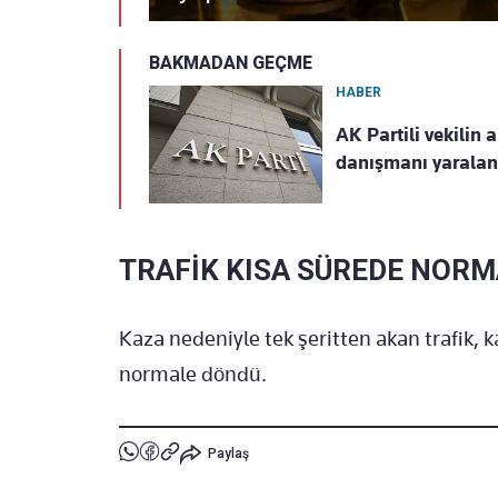
BAKMADAN GEÇME
HABER
AK Partili vekilin
danışmanı yaralan
TRAFİK KISA SÜREDE NOR
Kaza nedeniyle tek şeritten akan trafik, k
normale döndü.
Paylaş