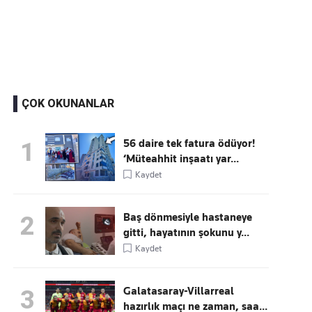
Kaçırmayın
Ücretsiz üye olun, gündemi şekillendiren gelişmeleri önce siz duyun
ÇOK OKUNANLAR
56 daire tek fatura ödüyor!
1
‘Müteahhit inşaatı yar...
Kaydet
Baş dönmesiyle hastaneye
2
gitti, hayatının şokunu y...
Kaydet
Galatasaray-Villarreal
3
hazırlık maçı ne zaman, saa...