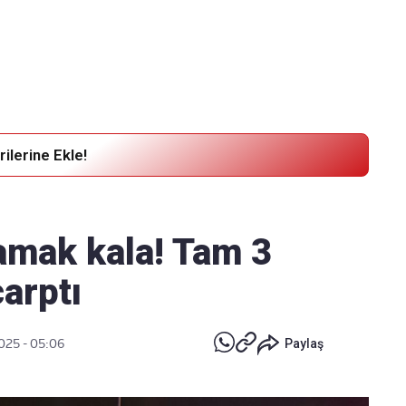
Haber Verin
Editör masamıza bilgi ve materyal göndermek için
tıklayın
ilerine Ekle!
ramak kala! Tam 3
arptı
025 - 05:06
Paylaş