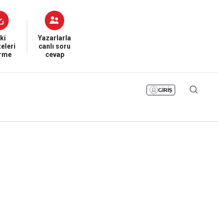
Bizim Sayfa
Namaz Vakitleri
Sesli Yayınlar
ki
Yazarlarla
eleri
canlı soru
irme
cevap
GİRİŞ