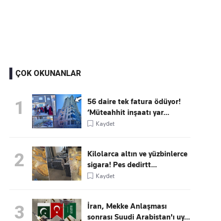
Kaçırmayın
Ücretsiz üye olun, gündemi şekillendiren gelişmeleri önce siz duyun
ÇOK OKUNANLAR
56 daire tek fatura ödüyor!
1
‘Müteahhit inşaatı yar...
Kaydet
Kilolarca altın ve yüzbinlerce
2
sigara! Pes dedirtt...
Kaydet
İran, Mekke Anlaşması
3
sonrası Suudi Arabistan'ı uy...