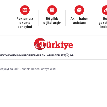
Dünya
Yaşam
Kültür-Sanat
Orta Doğu
Sağlık
Sinema
Avrupa
Hava Durumu
Arkeoloji
Reklamsız
56 yıllık
Akıllı haber
Es
okuma
dijital arşiv
asistanı
gazet
Amerika
Yemek
Kitap
deneyimi
ind
Afrika
Seyahat
Tarih
İsrail-Gazze
Aktüel
A
EKONOMİ
DÜNYA
SPOR
RESMİ İLANLAR
HABER JET
İzle
Uygulamalar
dyayı salladı! Jestinin nedeni ortaya çıktı
rı