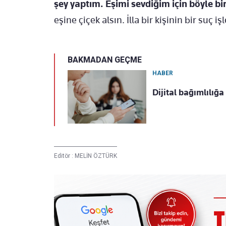
şey yaptım. Eşimi sevdiğim için böyle bi
eşine çiçek alsın. İlla bir kişinin bir suç
BAKMADAN GEÇME
HABER
Dijital bağımlılığa
Editör :
MELİN ÖZTÜRK