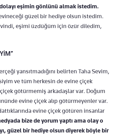
 dolayı eşimin gönlünü almak istedim.
evineceği güzel bir hediye olsun istedim.
evindi, eşimi üzdüğüm için özür diledim,
YİM”
erçeği yansıtmadığını belirten Taha Sevim,
siyim ve tüm herkesin de evine çiçek
iç çiçek götürmemiş arkadaşlar var. Doğum
ününde evine çiçek alıp götürmeyenler var.
aldattıklarında evine çiçek götüren insanlar
 medyada bize de yorum yaptı ama olay o
ı, güzel bir hediye olsun diyerek böyle bir