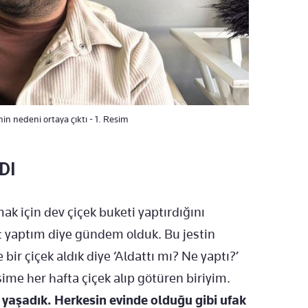
nin nedeni ortaya çıktı - 1. Resim
DI
ak için dev çiçek buketi yaptırdığını
t yaptım diye gündem olduk. Bu jestin
bir çiçek aldık diye ‘Aldattı mı? Ne yaptı?’
 eşime her hafta çiçek alıp götüren biriyim.
yaşadık. Herkesin evinde olduğu gibi ufak