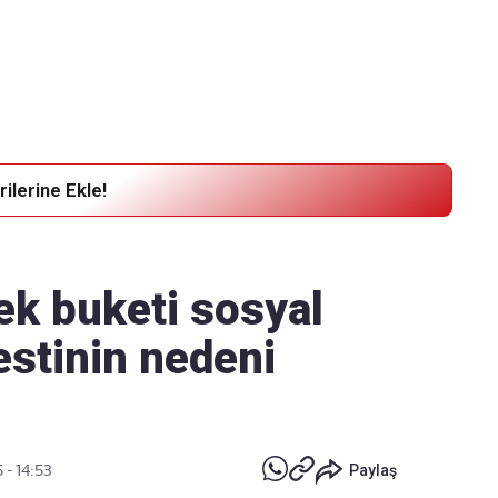
Haber Verin
Editör masamıza bilgi ve materyal göndermek için
tıklayın
ilerine Ekle!
ek buketi sosyal
estinin nedeni
 - 14:53
Paylaş