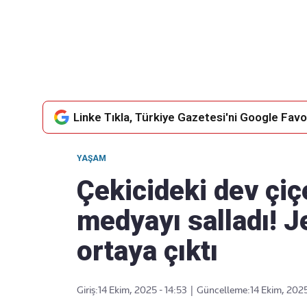
Takip Edin
Favori mecralarınızda haber akışımıza ulaşın
Linke Tıkla, Türkiye Gazetesi'ni Google Favor
YAŞAM
Çekicideki dev çiç
medyayı salladı! J
ortaya çıktı
Giriş:
14 Ekim, 2025 - 14:53
|
Güncelleme:
14 Ekim, 2025