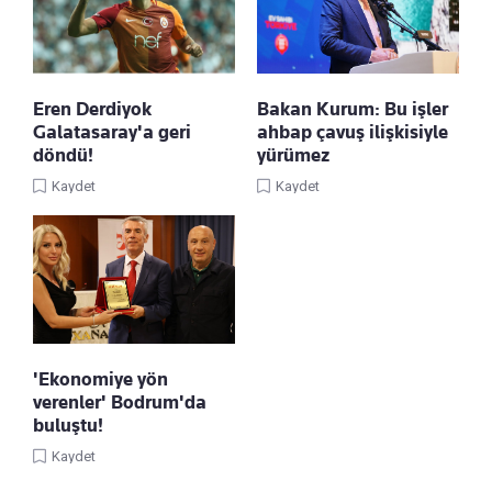
Eren Derdiyok
Bakan Kurum: Bu işler
Galatasaray'a geri
ahbap çavuş ilişkisiyle
döndü!
yürümez
Kaydet
Kaydet
'Ekonomiye yön
verenler' Bodrum'da
buluştu!
Kaydet