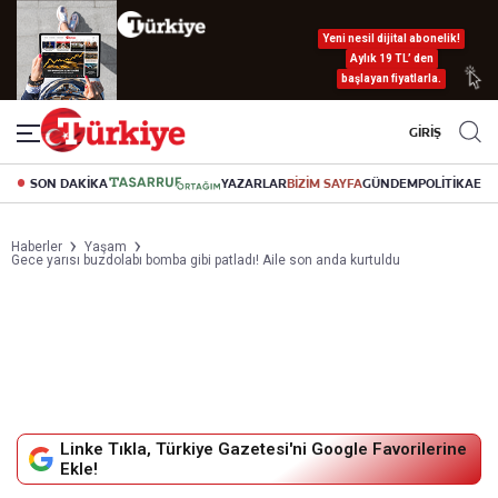
Yeni nesil dijital abonelik!
Aylık 19 TL’ den
başlayan fiyatlarla.
GİRİŞ
SON DAKİKA
YAZARLAR
BİZİM SAYFA
GÜNDEM
POLİTİKA
EK
Haberler
Yaşam
Gece yarısı buzdolabı bomba gibi patladı! Aile son anda kurtuldu
Linke Tıkla, Türkiye Gazetesi'ni Google Favorilerine
Ekle!