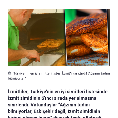
Türkiyenin en iyi simitleri listesi İzmit’i karıştırdı! ‘Ağzının tadını
bilmiyorlar’
İzmitliler, Türkiye'nin en iyi simitleri listesinde
İzmit simidinin 6’ıncı sırada yer almasına
sinirlendi. Vatandaşlar “Ağzının tadını
bilmiyorlar, Eskişehir değil, İzmit simidinin
birinci olması lazım” diyerek tepki gösterdi.