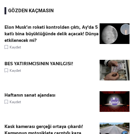
GÖZDEN KAÇMASIN
Elon Musk’ın roketi kontrolden çıktı, Ay'da 5
katlı bina büyüklüğünde delik açacak! Dünya
etkilenecek mi?
Kaydet
BES YATIRIMCISININ YANILGISI!
Kaydet
Haftanın sanat ajandası
Kaydet
Kask kamerası gerçeği ortaya çıkardı!
Kamyonun motosiklete çarptığı kaza