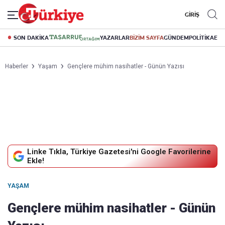
GİRİŞ
SON DAKİKA
YAZARLAR
BİZİM SAYFA
GÜNDEM
POLİTİKA
EK
Haberler
Yaşam
Gençlere mühim nasihatler - Günün Yazısı
Linke Tıkla, Türkiye Gazetesi'ni Google Favorilerine
Ekle!
YAŞAM
Gençlere mühim nasihatler - Günün