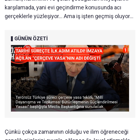
karşılamada, yani evi geçindirme konusunda acı
gerçeklerle yüzleşiyor... Ama iş işten geçmiş oluyor...
GÜNÜN ÖZETİ
Çünkü çokça zamanının olduğu ve ilim öğreneceği