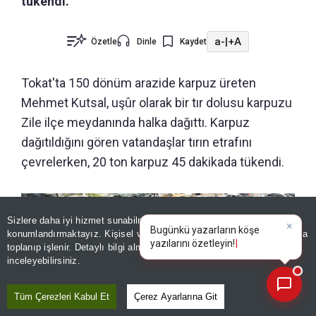
tükendi.
a-
|
+A
Özetle
Dinle
Kaydet
Tokat'ta 150 dönüm arazide karpuz üreten
Mehmet Kutsal, uşûr olarak bir tır dolusu karpuzu
Zile ilçe meydanında halka dağıttı. Karpuz
dağıtıldığını gören vatandaşlar tırın etrafını
çevrelerken, 20 ton karpuz 45 dakikada tükendi.
Sizlere daha iyi hizmet sunabilmek adına sitemizde
çerez
konumlandırmaktayız. Kişisel verileriniz, KVKK ve GDPR kapsamında
×
Bugünkü yazarların köşe yazıl
|
toplanıp işlenir. Detaylı bilgi almak için
Aydınlatma Metnimizi
📰
Son 30 güne ait haberleri, spor gelişmelerini veya yazar yazılarını sorgulayabilirsiniz.
inceleyebilirsiniz.
Tüm Çerezleri Kabul Et
Çerez Ayarlarına Git