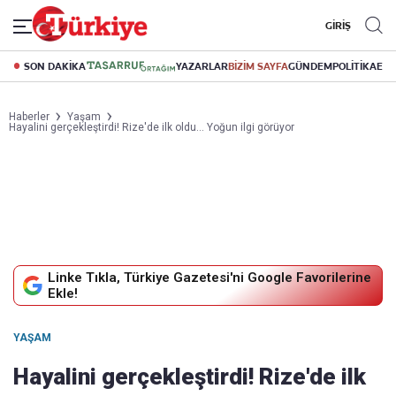
GİRİŞ
SON DAKİKA
YAZARLAR
BİZİM SAYFA
GÜNDEM
POLİTİKA
EK
Haberler
Yaşam
Hayalini gerçekleştirdi! Rize'de ilk oldu... Yoğun ilgi görüyor
Linke Tıkla, Türkiye Gazetesi'ni Google Favorilerine
Ekle!
YAŞAM
Hayalini gerçekleştirdi! Rize'de ilk