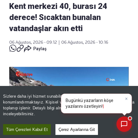
Kent merkezi 40, burası 24
derece! Sıcaktan bunalan
vatandaşlar akın etti
06 Ağustos, 2026 - 09:12
|
06 Ağustos, 2026 - 10:16
Paylaş
Sizlere daha iyi hizmet sunabilmek adına sitemizde
çerez
×
Bugünkü yazarların köşe
konumlandırmaktayız. Kişisel verileriniz, KVKK ve GDPR kapsamında
yazıların
toplanıp işlenir. Detaylı bilgi almak için
Aydınlatma Metnimizi
📰
Son 30 güne ait haberleri, spor gelişmelerini veya yazar yazılarını sorgulayabilirsiniz.
inceleyebilirsiniz.
Tüm Çerezleri Kabul Et
Çerez Ayarlarına Git