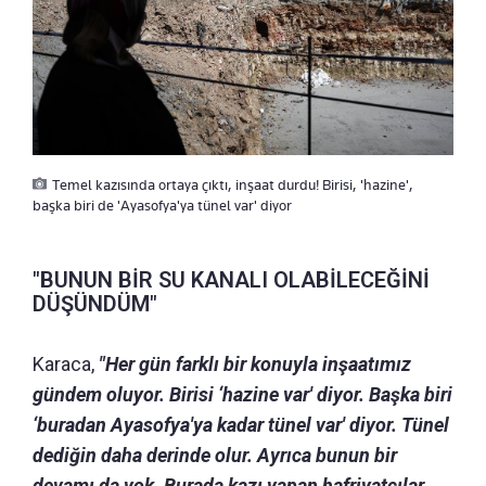
Temel kazısında ortaya çıktı, inşaat durdu! Birisi, 'hazine',
başka biri de 'Ayasofya'ya tünel var' diyor
"BUNUN BİR SU KANALI OLABİLECEĞİNİ
DÜŞÜNDÜM"
Karaca,
"Her gün farklı bir konuyla inşaatımız
gündem oluyor. Birisi ‘hazine var' diyor. Başka biri
‘buradan Ayasofya'ya kadar tünel var' diyor. Tünel
dediğin daha derinde olur. Ayrıca bunun bir
devamı da yok. Burada kazı yapan hafriyatçılar