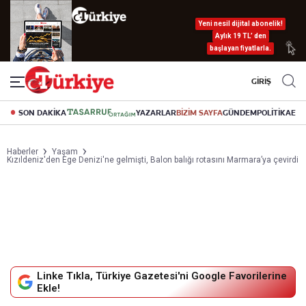
Yeni nesil dijital abonelik!
Aylık 19 TL’ den
başlayan fiyatlarla.
GİRİŞ
SON DAKİKA
YAZARLAR
BİZİM SAYFA
GÜNDEM
POLİTİKA
EK
Haberler
Yaşam
Kızıldeniz'den Ege Denizi'ne gelmişti, Balon balığı rotasını Marmara’ya çevirdi
Linke Tıkla, Türkiye Gazetesi'ni Google Favorilerine
Ekle!