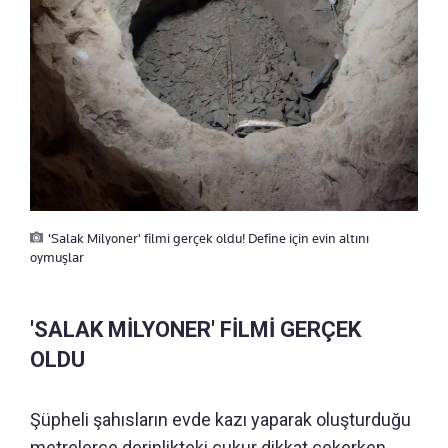
'Salak Milyoner' filmi gerçek oldu! Define için evin altını
oymuşlar
'SALAK MİLYONER' FİLMİ GERÇEK
OLDU
Şüpheli şahısların evde kazı yaparak oluşturduğu
metrelerce derinlikteki çukur dikkat çekerken,