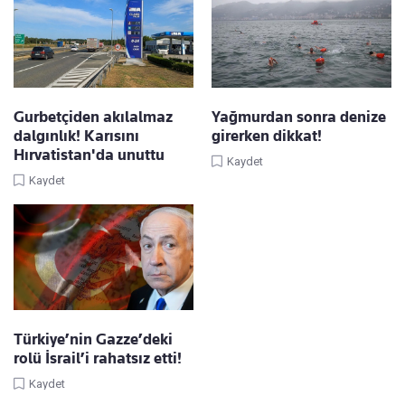
Gurbetçiden akılalmaz
Yağmurdan sonra denize
dalgınlık! Karısını
girerken dikkat!
Hırvatistan'da unuttu
Kaydet
Kaydet
Türkiye’nin Gazze’deki
rolü İsrail’i rahatsız etti!
Kaydet