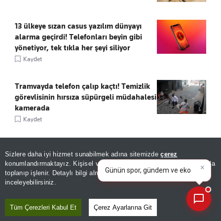
13 ülkeye sızan casus yazılım dünyayı
alarma geçirdi! Telefonları beyin gibi
yönetiyor, tek tıkla her şeyi siliyor
Kaydet
Tramvayda telefon çalıp kaçtı! Temizlik
görevlisinin hırsıza süpürgeli müdahalesi
kamerada
Kaydet
Kayserispor'un transfer yasağı kalktı!
×
Günün spor, gündem ve
Sizlere daha iyi hizmet sunabilmek adına sitemizde
çerez
Kaydet
ekonomi gelişmelerini analiz
konumlandırmaktayız. Kişisel verileriniz, KVKK ve GDPR kapsamında
edin!
|
toplanıp işlenir. Detaylı bilgi almak için
Aydınlatma Metnimizi
📰
Son 30 güne ait haberleri, spor gelişmelerini veya yazar yazılarını sorgulayabilirsiniz.
inceleyebilirsiniz.
Tüm Çerezleri Kabul Et
Çerez Ayarlarına Git