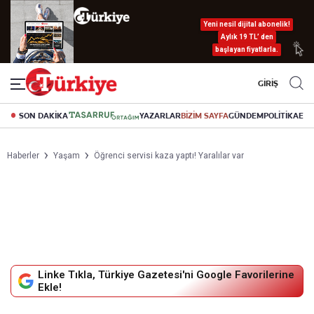
Yeni nesil dijital abonelik!
Aylık 19 TL’ den
başlayan fiyatlarla.
GİRİŞ
SON DAKİKA
YAZARLAR
BİZİM SAYFA
GÜNDEM
POLİTİKA
EK
Haberler
Yaşam
Öğrenci servisi kaza yaptı! Yaralılar var
Linke Tıkla, Türkiye Gazetesi'ni Google Favorilerine
Ekle!