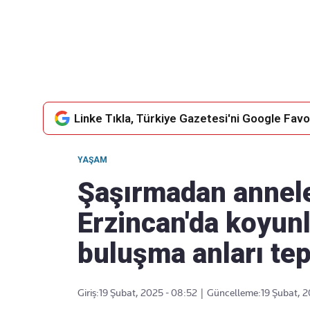
Takip Edin
Favori mecralarınızda haber
akışımıza ulaşın
Linke Tıkla, Türkiye Gazetesi'ni Google Favor
YAŞAM
Şaşırmadan annele
Erzincan'da koyunl
buluşma anları tep
Giriş:
19 Şubat, 2025 - 08:52
|
Güncelleme:
19 Şubat, 2