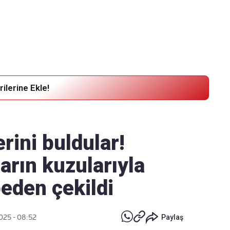
Haber Verin
Editör masamıza bilgi ve materyal
göndermek için
tıklayın
ilerine Ekle!
rini buldular!
arın kuzularıyla
eden çekildi
025 - 08:52
Paylaş