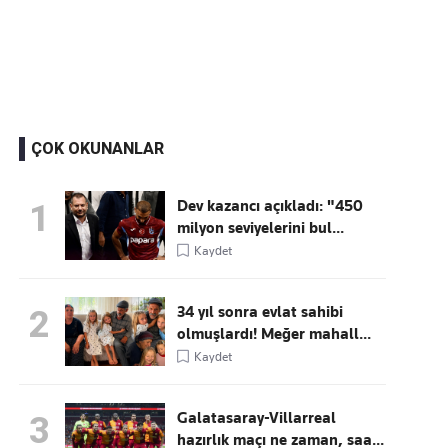
Kaçırmayın
Ücretsiz üye olun, gündemi
şekillendiren gelişmeleri önce siz duyun
ÇOK OKUNANLAR
Dev kazancı açıkladı: "450
1
milyon seviyelerini bul...
Kaydet
34 yıl sonra evlat sahibi
2
olmuşlardı! Meğer mahall...
Kaydet
Galatasaray-Villarreal
3
hazırlık maçı ne zaman, saa...