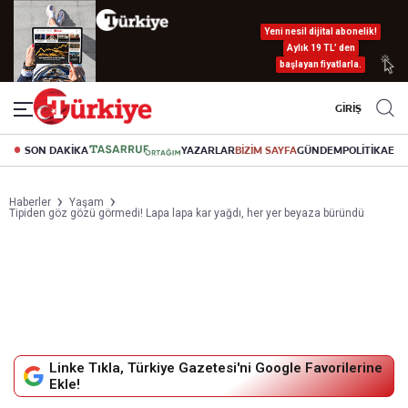
Yeni nesil dijital abonelik!
Aylık 19 TL’ den
başlayan fiyatlarla.
GİRİŞ
SON DAKİKA
YAZARLAR
BİZİM SAYFA
GÜNDEM
POLİTİKA
EK
Haberler
Yaşam
Tipiden göz gözü görmedi! Lapa lapa kar yağdı, her yer beyaza büründü
Linke Tıkla, Türkiye Gazetesi'ni Google Favorilerine
Ekle!