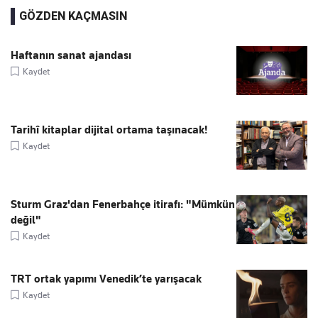
GÖZDEN KAÇMASIN
Haftanın sanat ajandası
Kaydet
Tarihî kitaplar dijital ortama taşınacak!
Kaydet
Sturm Graz'dan Fenerbahçe itirafı: "Mümkün
değil"
Kaydet
TRT ortak yapımı Venedik’te yarışacak
Kaydet