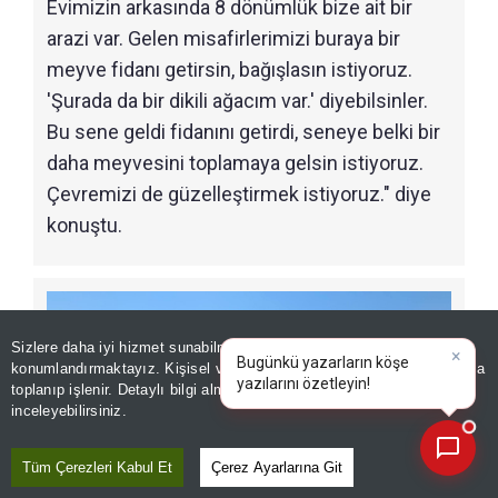
Evimizin arkasında 8 dönümlük bize ait bir
arazi var. Gelen misafirlerimizi buraya bir
meyve fidanı getirsin, bağışlasın istiyoruz.
'Şurada da bir dikili ağacım var.' diyebilsinler.
Bu sene geldi fidanını getirdi, seneye belki bir
daha meyvesini toplamaya gelsin istiyoruz.
Çevremizi de güzelleştirmek istiyoruz." diye
konuştu.
Sizlere daha iyi hizmet sunabilmek adına sitemizde
çerez
×
Bugünkü yazarların köşe
konumlandırmaktayız. Kişisel verileriniz, KVKK ve GDPR kapsamında
yazılarını özetleyin!
|
toplanıp işlenir. Detaylı bilgi almak için
Aydınlatma Metnimizi
📰
Son 30 güne ait haberleri, spor gelişmelerini veya yazar yazılarını sorgulayabilirsiniz.
inceleyebilirsiniz.
Tüm Çerezleri Kabul Et
Çerez Ayarlarına Git