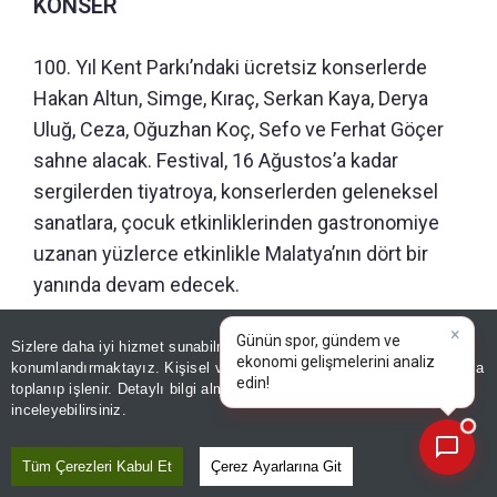
KONSER
100. Yıl Kent Parkı’ndaki ücretsiz konserlerde
Hakan Altun, Simge, Kıraç, Serkan Kaya, Derya
Uluğ, Ceza, Oğuzhan Koç, Sefo ve Ferhat Göçer
sahne alacak. Festival, 16 Ağustos’a kadar
sergilerden tiyatroya, konserlerden geleneksel
sanatlara, çocuk etkinliklerinden gastronomiye
uzanan yüzlerce etkinlikle Malatya’nın dört bir
yanında devam edecek.
Sizlere daha iyi hizmet sunabilmek adına sitemizde
çerez
Editör :
ZEYNEP ERDİVANLI
|
Kaynak: TÜRKİYE GAZETESİ
konumlandırmaktayız. Kişisel verileriniz, KVKK ve GDPR kapsamında
×
Günün spor, gündem ve eko
|
toplanıp işlenir. Detaylı bilgi almak için
Aydınlatma Metnimizi
📰
Son 30 güne ait haberleri, spor gelişmelerini veya yazar yazılarını sorgulayabilirsiniz.
inceleyebilirsiniz.
Paylaş
Yayın Tarihi
|
08 Ağustos, 2026 - 14:45
Tüm Çerezleri Kabul Et
Çerez Ayarlarına Git