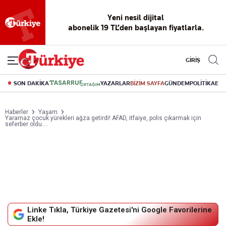
Yeni nesil dijital
abonelik 19 TL’den başlayan fiyatlarla.
GİRİŞ
SON DAKİKA
YAZARLAR
BİZİM SAYFA
GÜNDEM
POLİTİKA
EK
Haberler
Yaşam
Yaramaz çocuk yürekleri ağza getirdi! AFAD, itfaiye, polis çıkarmak için
seferber oldu....
Linke Tıkla, Türkiye Gazetesi'ni Google Favorilerine
Ekle!