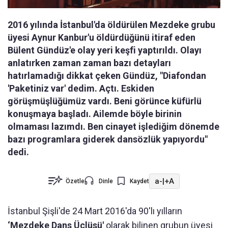
2016 yılında İstanbul'da öldürülen Mezdeke grubu
üyesi Aynur Kanbur'u öldürdüğünü itiraf eden
Bülent Gündüz'e olay yeri keşfi yaptırıldı. Olayı
anlatırken zaman zaman bazı detayları
hatırlamadığı dikkat çeken Gündüz, "Diafondan
'Paketiniz var' dedim. Açtı. Eskiden
görüşmüşlüğümüz vardı. Beni görünce küfürlü
konuşmaya başladı. Ailemde böyle birinin
olmaması lazımdı. Ben cinayet işlediğim dönemde
bazı programlara giderek dansözlük yapıyordu"
dedi.
a-
|
+A
Özetle
Dinle
Kaydet
İstanbul Şişli'de 24 Mart 2016'da 90'lı yılların
‘Mezdeke Dans Üçlüsü'
olarak bilinen grubun üyesi