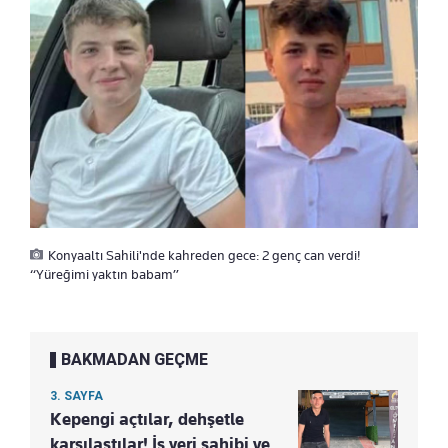
Konyaaltı Sahili'nde kahreden gece: 2 genç can verdi!
“Yüreğimi yaktın babam”
BAKMADAN GEÇME
3. SAYFA
Kepengi açtılar, dehşetle
karşılaştılar! İş yeri sahibi ve