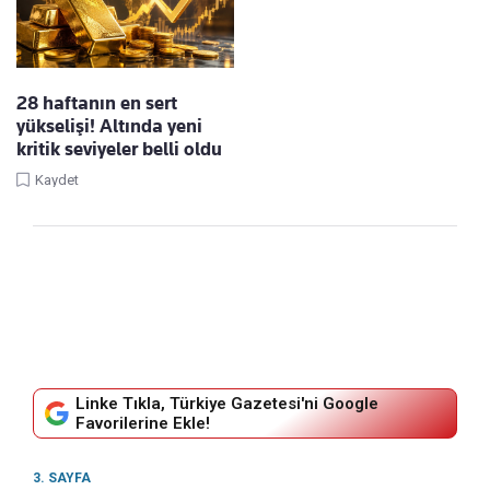
28 haftanın en sert
yükselişi! Altında yeni
kritik seviyeler belli oldu
Kaydet
Linke Tıkla, Türkiye Gazetesi'ni Google
Favorilerine Ekle!
3. SAYFA