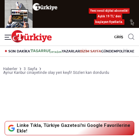
Yeni nesil dijital abonelik!
Aylık 19 TL’ den
başlayan fiyatlarla.
GİRİŞ
SON DAKİKA
YAZARLAR
BİZİM SAYFA
GÜNDEM
POLİTİKA
EK
Haberler
3. Sayfa
Aynur Kanbur cinayetinde olay yeri keşfi! Sözleri kan dondurdu
Linke Tıkla, Türkiye Gazetesi'ni Google Favorilerine
Ekle!