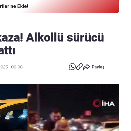
ilerine Ekle!
Haber Verin
Editör masamıza bilgi ve materyal
kaza! Alkollü sürücü
göndermek için
tıklayın
attı
2025 - 00:06
Paylaş