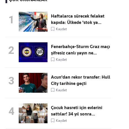
Haftalarca sürecek felaket
1
kapıda: Ülkede 'stok ya...
Kaçırmayın
Kaydet
Ücretsiz üye olun, gündemi
şekillendiren gelişmeleri önce siz duyun
Fenerbahçe-Sturm Graz maçı
2
şifresiz canlı yayın ne...
Kaydet
Acun'dan rekor transfer: Hull
3
City tarihine geçti
Kaydet
Çocuk hasreti için evlerini
4
sattılar! 34 yıl sonra...
Kaydet