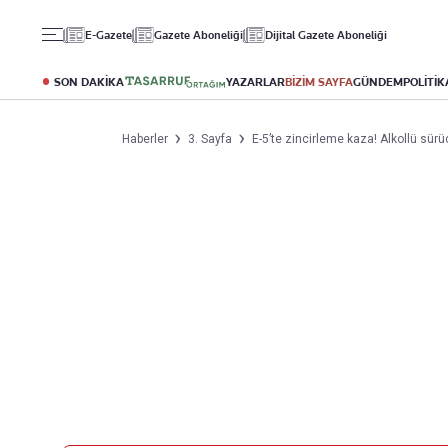
Gündem
Ekonomi
Spor
E-Gazete
Gazete Aboneliği
Dijital Gazete Aboneliği
Politika
Borsa
Futbol
Eğitim
Altın
Puan Durumu
SON DAKİKA
YAZARLAR
BİZİM SAYFA
GÜNDEM
POLİTİK
Döviz
Fikstür
Hisse Senedi
Şampiyonlar Ligi
Haberler
3. Sayfa
E-5’te zincirleme kaza! Alkollü sürücü
Kripto Para
Avrupa Ligi
Emlak
Basketbol
T-Otomobil
Turizm
Yazarlar
Diğer Kategoriler
Kurumsal
Bugünün Yazarları
Magazin
Hakkımızda
Tüm Yazarlar
Teknoloji
İletişim
Resmî Ilanlar
Künye
Haberler
Gazete Aboneliği
Foto Haber
Danışma Telefonları
Video Galeri
Yasal
Reklam Ver