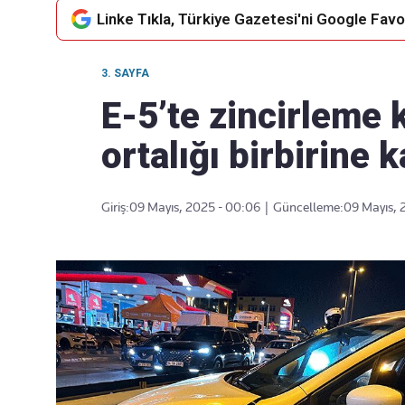
Linke Tıkla, Türkiye Gazetesi'ni Google Favor
3. SAYFA
Takip Edin
Favori mecralarınızda haber
E-5’te zincirleme 
akışımıza ulaşın
ortalığı birbirine k
Giriş:
09 Mayıs, 2025 - 00:06
|
Güncelleme:
09 Mayıs, 