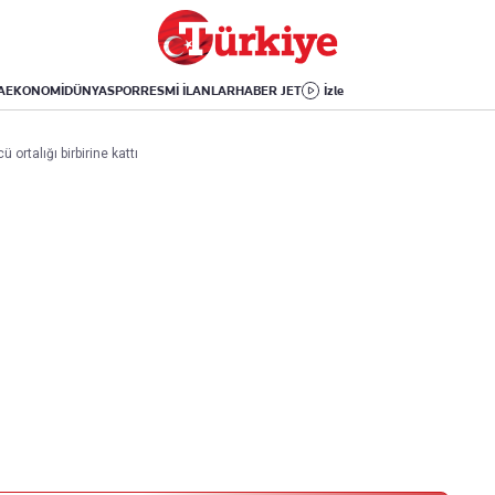
Dünya
Yaşam
Kültür-Sanat
Orta Doğu
Sağlık
Sinema
Avrupa
Hava Durumu
Arkeoloji
A
EKONOMİ
DÜNYA
SPOR
RESMİ İLANLAR
HABER JET
İzle
Amerika
Yemek
Kitap
Afrika
Seyahat
Tarih
 ortalığı birbirine kattı
İsrail-Gazze
Aktüel
Uygulamalar