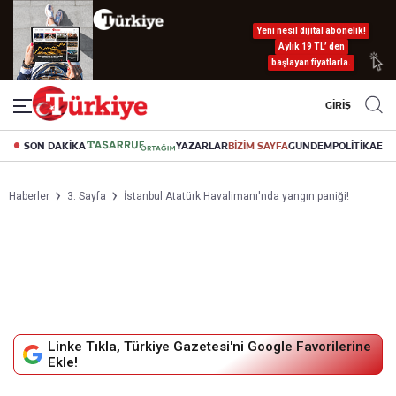
Yeni nesil dijital abonelik!
Aylık 19 TL’ den
başlayan fiyatlarla.
GİRİŞ
SON DAKİKA
YAZARLAR
BİZİM SAYFA
GÜNDEM
POLİTİKA
EK
Haberler
3. Sayfa
İstanbul Atatürk Havalimanı'nda yangın paniği!
Linke Tıkla, Türkiye Gazetesi'ni Google Favorilerine
Ekle!