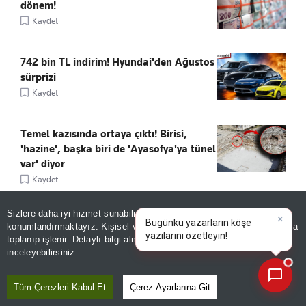
dönem!
Kaydet
742 bin TL indirim! Hyundai'den Ağustos
sürprizi
Kaydet
Temel kazısında ortaya çıktı! Birisi,
'hazine', başka biri de 'Ayasofya'ya tünel
var' diyor
Kaydet
Sizlere daha iyi hizmet sunabilmek adına sitemizde
çerez
konumlandırmaktayız. Kişisel verileriniz, KVKK ve GDPR kapsamında
×
Bugünkü yazarların köş
toplanıp işlenir. Detaylı bilgi almak için
Aydınlatma Metnimizi
📰
Son 30 güne ait haberleri, spor gelişmelerini veya yazar yazılarını sorgulayabilirsiniz.
inceleyebilirsiniz.
ÖNE ÇIKANLAR
Tüm Çerezleri Kabul Et
Çerez Ayarlarına Git