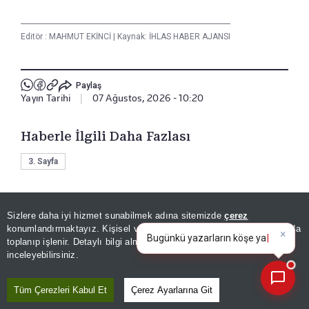
Editör :
MAHMUT EKİNCİ
|
Kaynak: İHLAS HABER AJANSI
Paylaş
Yayın Tarihi
|
07 Ağustos, 2026 - 10:20
Haberle İlgili Daha Fazlası
3. Sayfa
Bizi Takip Edin
Sizlere daha iyi hizmet sunabilmek adına sitemizde
çerez
×
Bugünkü yazarların köşe
konumlandırmaktayız. Kişisel verileriniz, KVKK ve GDPR kapsamında
yazılarını özetleyin!
|
toplanıp işlenir. Detaylı bilgi almak için
Aydınlatma Metnimizi
📰
Son 30 güne ait haberleri, spor gelişmelerini veya yazar yazılarını sorgulayabilirsiniz.
inceleyebilirsiniz.
Tüm Çerezleri Kabul Et
Çerez Ayarlarına Git