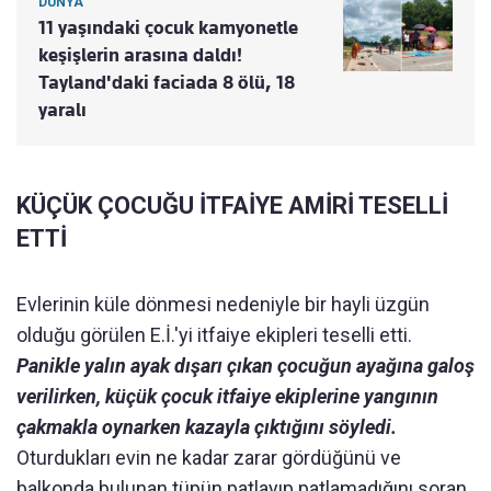
DÜNYA
11 yaşındaki çocuk kamyonetle
keşişlerin arasına daldı!
Tayland'daki faciada 8 ölü, 18
yaralı
KÜÇÜK ÇOCUĞU İTFAİYE AMİRİ TESELLİ
ETTİ
Evlerinin küle dönmesi nedeniyle bir hayli üzgün
olduğu görülen E.İ.'yi itfaiye ekipleri teselli etti.
Panikle yalın ayak dışarı çıkan çocuğun ayağına galoş
verilirken, küçük çocuk itfaiye ekiplerine yangının
çakmakla oynarken kazayla çıktığını söyledi.
Oturdukları evin ne kadar zarar gördüğünü ve
balkonda bulunan tüpün patlayıp patlamadığını soran