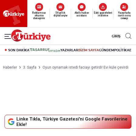
Reklamsız
56 yıllık
Akıllı haber
Eski gazeteleri
Yazarlarla
okuma
dijital arşiv
asistanı
indirme
canlı soru
deneyimi
cevap
GİRİŞ
SON DAKİKA
YAZARLAR
BİZİM SAYFA
GÜNDEM
POLİTİKA
EK
Haberler
3. Sayfa
Oyun oynamak istedi faciayı getirdi! Evi küle çevirdi
Linke Tıkla, Türkiye Gazetesi'ni Google Favorilerine
Ekle!