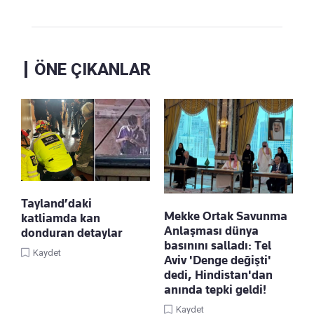
ÖNE ÇIKANLAR
Tayland’daki
Mekke Ortak Savunma
katliamda kan
Anlaşması dünya
donduran detaylar
basınını salladı: Tel
Kaydet
Aviv 'Denge değişti'
dedi, Hindistan'dan
anında tepki geldi!
Kaydet