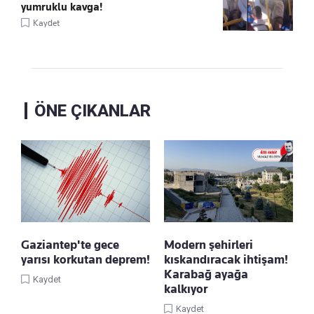
yumruklu kavga!
Kaydet
ÖNE ÇIKANLAR
Gaziantep'te gece
Modern şehirleri
yarısı korkutan deprem!
kıskandıracak ihtişam!
Karabağ ayağa
Kaydet
kalkıyor
Kaydet