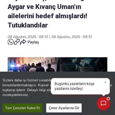
Aygar ve Kıvanç Uman'ın
ailelerini hedef almışlardı!
Tutuklandılar
08 Ağustos, 2026 - 08:51
|
08 Ağustos, 2026 - 08:51
Paylaş
Sizlere daha iyi hizmet sunabilmek adına sitemizde
çerez
×
Bugünkü yazarların köşe
konumlandırmaktayız. Kişisel verileriniz, KVKK ve GDPR kapsamında
yazılarını özetleyin!
|
toplanıp işlenir. Detaylı bilgi almak için
Aydınlatma Metnimizi
📰
Son 30 güne ait haberleri, spor gelişmelerini veya yazar yazılarını sorgulayabilirsiniz.
inceleyebilirsiniz.
Tüm Çerezleri Kabul Et
Çerez Ayarlarına Git