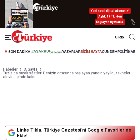
Yeni nesil dijital abonelik!
Aylık 19 TL’ den
başlayan fiyatlarla.
GİRİŞ
SON DAKİKA
YAZARLAR
BİZİM SAYFA
GÜNDEM
POLİTİKA
EK
Haberler
3. Sayfa
Tuzla'da sıcak saatler! Denizin ortasında başlayan yangın yayıldı, tekneler
alevler içinde kaldı
Linke Tıkla, Türkiye Gazetesi'ni Google Favorilerine
Ekle!