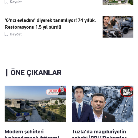
Kaydet
'6'ncı evladım' diyerek tanımlıyor! 74 yıllık:
Restorasyonu 1.5 yıl sürdü
Kaydet
ÖNE ÇIKANLAR
Modern şehirleri
Tuzla'da mağduriyetin
kıskandıracak ihtişam!
sebebi İBB! "Rakamlar