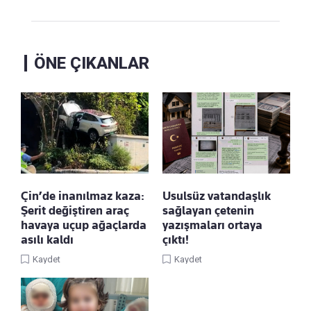
ÖNE ÇIKANLAR
Çin’de inanılmaz kaza:
Usulsüz vatandaşlık
Şerit değiştiren araç
sağlayan çetenin
havaya uçup ağaçlarda
yazışmaları ortaya
asılı kaldı
çıktı!
Kaydet
Kaydet