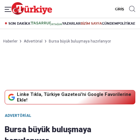
GİRİŞ
SON DAKİKA
YAZARLAR
BİZİM SAYFA
GÜNDEM
POLİTİKA
EK
Haberler
Advertörial
Bursa büyük buluşmaya hazırlanıyor
Linke Tıkla, Türkiye Gazetesi'ni Google Favorilerine
Ekle!
ADVERTÖRIAL
Bursa büyük buluşmaya