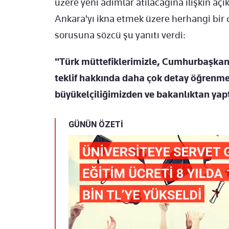
üzere yeni adımlar atılacağına ilişkin açı
Ankara'yı ikna etmek üzere herhangi bir
sorusuna sözcü şu yanıtı verdi:
"Türk müttefiklerimizle, Cumhurbaşkanı
teklif hakkında daha çok detay öğrenm
büyükelçiliğimizden ve bakanlıktan yapt
GÜNÜN ÖZETİ