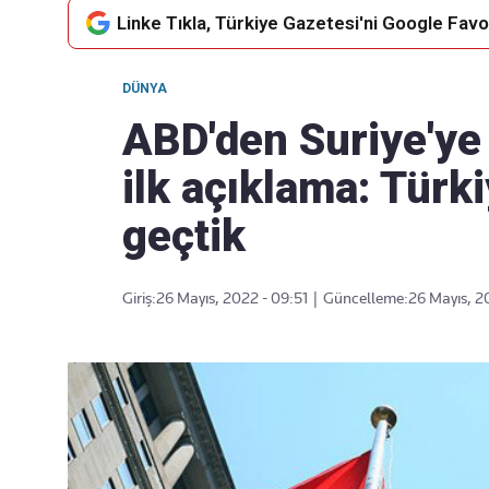
Linke Tıkla, Türkiye Gazetesi'ni Google Favor
DÜNYA
Takip Edin
Favori mecralarınızda haber
ABD'den Suriye'ye
akışımıza ulaşın
ilk açıklama: Türk
geçtik
Giriş:
26 Mayıs, 2022 - 09:51
|
Güncelleme:
26 Mayıs, 2