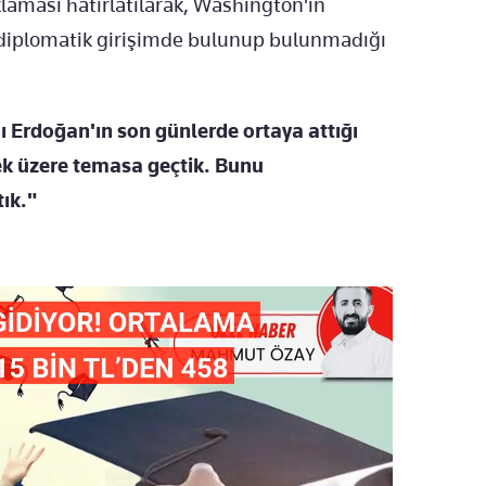
klaması hatırlatılarak, Washington'ın
 diplomatik girişimde bulunup bulunmadığı
 Erdoğan'ın son günlerde ortaya attığı
ek üzere temasa geçtik. Bunu
ık."