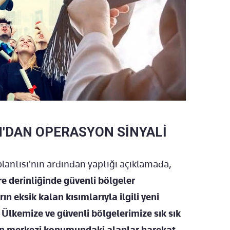
DAN OPERASYON SİNYALİ
antısı'nın ardından yaptığı açıklamada,
e derinliğinde güvenli bölgeler
n eksik kalan kısımlarıyla ilgili yeni
Ülkemize ve güvenli bölgelerimize sık sık
ların merkezi konumundaki alanlar harekat