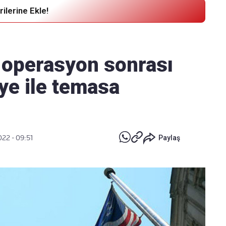
ilerine Ekle!
Haber Verin
Editör masamıza bilgi ve materyal
 operasyon sonrası
göndermek için
tıklayın
iye ile temasa
022 - 09:51
Paylaş