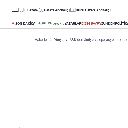
Gündem
Ekonomi
Spor
E-Gazete
Gazete Aboneliği
Dijital Gazete Aboneliği
Politika
Borsa
Futbol
Eğitim
Altın
Puan Durumu
SON DAKİKA
YAZARLAR
BİZİM SAYFA
GÜNDEM
POLİTİK
Döviz
Fikstür
Hisse Senedi
Şampiyonlar Ligi
Haberler
Dünya
ABD'den Suriye'ye operasyon sonrası 
Kripto Para
Avrupa Ligi
Emlak
Basketbol
T-Otomobil
Turizm
Yazarlar
Diğer Kategoriler
Kurumsal
Bugünün Yazarları
Magazin
Hakkımızda
Tüm Yazarlar
Teknoloji
İletişim
Resmî Ilanlar
Künye
Haberler
Gazete Aboneliği
Foto Haber
Danışma Telefonları
Video Galeri
Yasal
Reklam Ver