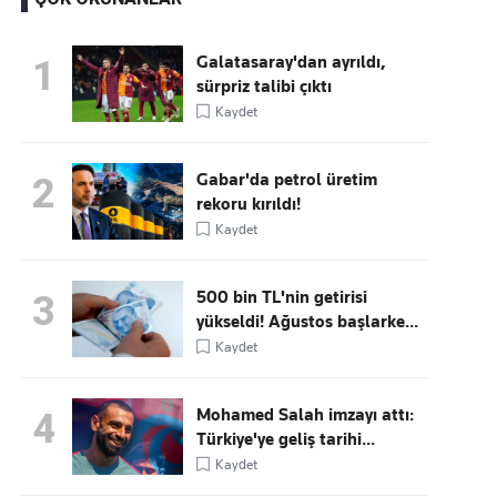
Galatasaray'dan ayrıldı,
1
sürpriz talibi çıktı
Kaçırmayın
Kaydet
Ücretsiz üye olun, gündemi
şekillendiren gelişmeleri önce siz duyun
Gabar'da petrol üretim
2
rekoru kırıldı!
Kaydet
500 bin TL'nin getirisi
3
yükseldi! Ağustos başlarke...
Kaydet
Mohamed Salah imzayı attı:
4
Türkiye'ye geliş tarihi...
Kaydet