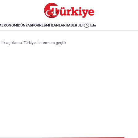
Dünya
Yaşam
Kültür-Sanat
Orta Doğu
Sağlık
Sinema
Avrupa
Hava Durumu
Arkeoloji
A
EKONOMİ
DÜNYA
SPOR
RESMİ İLANLAR
HABER JET
İzle
Amerika
Yemek
Kitap
Afrika
Seyahat
Tarih
ilk açıklama: Türkiye ile temasa geçtik
İsrail-Gazze
Aktüel
Uygulamalar