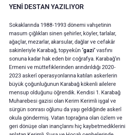
YENİ DESTAN YAZILIYOR
Sokaklarında 1988-1993 dönemi vahşetinin
masum çığlıkları sinen şehirler, köyler, tarlalar,
ağaçlar, mezarlar, akarsular, dağlar ve cefakâr
sakinleriyle Karabağ, topyekûn
‘gazi’
vasfını
sonuna kadar hak eden bir coğrafya. Karabağ’ın
Ermeni ve müttefiklerinden arındırıldığı 2020-
2023 askerî operasyonlarına katılan askerlerin
büyük çoğunluğunun Karabağ kökenli ailelere
mensup olduğunu öğrendik. Kendisi 1. Karabağ
Muharebesi gazisi olan Kerim Kerimli işgal ve
sürgün sonrası oğlunu da yaşı geldiğinde askerî
okula göndermiş. Vatan toprağına olan özlem ve
geri dönüşe olan inançlarını hiç kaybetmediklerini
anlatan Kerimli, Şuşa ve Hocalı cephelerinde