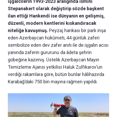
işgalcilerin 1993-2023 aralığında ismini
Stepanakert olarak değiştirip sözde başkent
ilan ettiği Hankendi ise dünyanın en gelişmiş,
düzenli, modern kentlerini kıskandıracak
niteliğe kavuşmuş.
Peyzaj harikası bir park inşa
eden Azerbaycan hükûmeti, 44 günlük zaferi
sembolize eden dev zafer anıtı ile de işgalin acısı
yanında zaferin gururunu da âdeta şehrin
göbeğine kazımış. Üstelik Azerbaycan Mayın
Temizleme Ajansı yetkilisi Haluk Zulfikarov’un
verdiği rakamlara göre, bütün bunlar hâlihazırda
Karabağ’daki 750 bin mayına rağmen yapıldı.