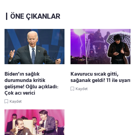
ÖNE ÇIKANLAR
Biden’ın sağlık
Kavurucu sıcak gitti,
durumunda kritik
sağanak geldi! 11 ile uyarı
gelişme! Oğlu açıkladı:
Kaydet
Çok acı verici
Kaydet