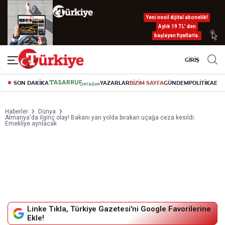
Yeni nesil dijital abonelik!
Aylık 19 TL’ den
başlayan fiyatlarla.
GİRİŞ
SON DAKİKA
YAZARLAR
BİZİM SAYFA
GÜNDEM
POLİTİKA
EK
Haberler
Dünya
Almanya'da ilginç olay! Bakanı yarı yolda bırakan uçağa ceza kesildi:
Emekliye ayrılacak
Linke Tıkla, Türkiye Gazetesi'ni Google Favorilerine
Ekle!