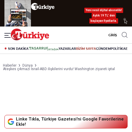
Yeni nesil dijital abonelik!
Aylık 19 TL’ den
başlayan fiyatlarla.
GİRİŞ
SON DAKİKA
YAZARLAR
BİZİM SAYFA
GÜNDEM
POLİTİKA
EK
Haberler
Dünya
Ateşkes çıkmazı İsrail-ABD ilişkilerini vurdu! Washington ziyareti iptal
Linke Tıkla, Türkiye Gazetesi'ni Google Favorilerine
Ekle!