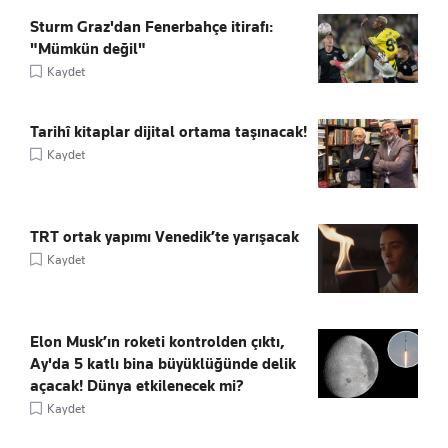
Sturm Graz'dan Fenerbahçe itirafı:
"Mümkün değil"
Kaydet
Tarihî kitaplar dijital ortama taşınacak!
Kaydet
TRT ortak yapımı Venedik’te yarışacak
Kaydet
Elon Musk’ın roketi kontrolden çıktı,
Ay'da 5 katlı bina büyüklüğünde delik
açacak! Dünya etkilenecek mi?
Kaydet