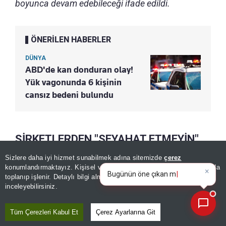
boyunca devam edebileceği ifade edildi.
ÖNERİLEN HABERLER
DÜNYA
ABD'de kan donduran olay!
Yük vagonunda 6 kişinin
cansız bedeni bulundu
ŞİRKETLERDEN "SEYAHAT ETMEYİN"
UYARISI
Sizlere daha iyi hizmet sunabilmek adına sitemizde
çerez
×
Bugünün öne çıkan manşetleri
konumlandırmaktayız. Kişisel verileriniz, KVKK ve GDPR kapsamında
ve gelişmeleri neler?
|
toplanıp işlenir. Detaylı bilgi almak için
Aydınlatma Metnimizi
📰
Arızadan etkilenen tren işletmelerinden biri,
Son 30 güne ait haberleri, spor gelişmelerini veya yazar yazılarını sorgulayabilirsiniz.
inceleyebilirsiniz.
Kuzeybatı İngiltere'deki birçok hatta sefer
yapılamadığını belirterek yolculara
"seyahat
Tüm Çerezleri Kabul Et
Çerez Ayarlarına Git