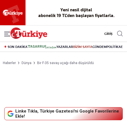
Yeni nesil dijital
abonelik 19 TL’den başlayan fiyatlarla.
GİRİŞ
SON DAKİKA
YAZARLAR
BİZİM SAYFA
GÜNDEM
POLİTİKA
EK
Haberler
Dünya
Bir F-35 savaş uçağı daha düşürüldü
Linke Tıkla, Türkiye Gazetesi'ni Google Favorilerine
Ekle!