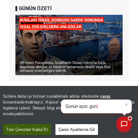
GÜNÜN ÖZETİ
×
Günün spor, gündem ve
Sizlere daha iyi hizmet sunabilmek adına sitemizde
çerez
Editör :
SEZER DOĞRU
|
Kaynak: ANADOLU AJANSI
ekonomi gelişmelerini analiz
konumlandırmaktayız. Kişisel verileriniz, KVKK ve GDPR kapsamında
ed
|
toplanıp işlenir. Detaylı bilgi almak için
Aydınlatma Metnimizi
📰
Son 30 güne ait haberleri, spor gelişmelerini veya yazar yazılarını sorgulayabilirsiniz.
inceleyebilirsiniz.
Paylaş
Yayın Tarihi
|
10 Ağustos, 2026 - 22:03
Tüm Çerezleri Kabul Et
Çerez Ayarlarına Git