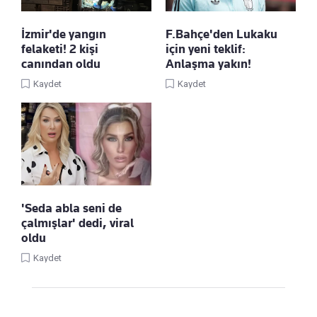
İzmir'de yangın
F.Bahçe'den Lukaku
felaketi! 2 kişi
için yeni teklif:
canından oldu
Anlaşma yakın!
Kaydet
Kaydet
'Seda abla seni de
çalmışlar' dedi, viral
oldu
Kaydet