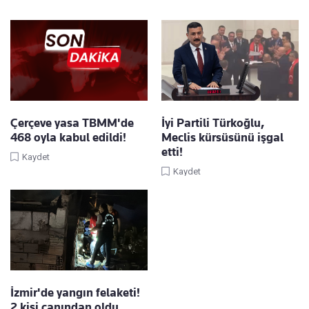
Çerçeve yasa TBMM'de
İyi Partili Türkoğlu,
468 oyla kabul edildi!
Meclis kürsüsünü işgal
etti!
Kaydet
Kaydet
İzmir'de yangın felaketi!
2 kişi canından oldu