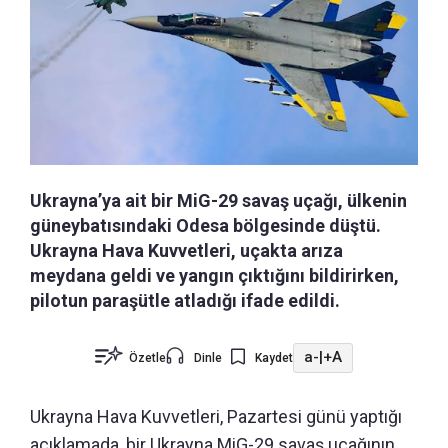
Ukrayna’ya ait bir MiG-29 savaş uçağı, ülkenin
güneybatısındaki Odesa bölgesinde düştü.
Ukrayna Hava Kuvvetleri, uçakta arıza
meydana geldi ve yangın çıktığını bildirirken,
pilotun paraşütle atladığı ifade edildi.
a-
|
+A
Özetle
Dinle
Kaydet
Ukrayna Hava Kuvvetleri, Pazartesi günü yaptığı
açıklamada, bir Ukrayna MiG-29 savaş uçağının