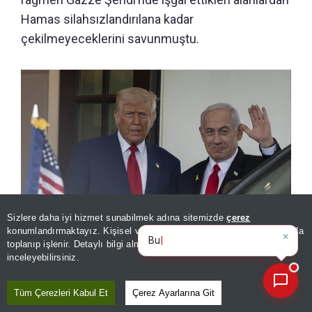
Hamas silahsızlandırılana kadar
çekilmeyeceklerini savunmuştu.
Sizlere daha iyi hizmet sunabilmek adına sitemizde
çerez
×
Günün spor, gündem ve
konumlandırmaktayız. Kişisel verileriniz, KVKK ve GDPR kapsamında
ekonomi
toplanıp işlenir. Detaylı bilgi almak için
Aydınlatma Metnimizi
📰
Son 30 güne ait haberleri, spor gelişmelerini veya yazar yazılarını sorgulayabilirsiniz.
inceleyebilirsiniz.
Türkiye’nin Gazze’deki rolü İsrail’i rahatsız etti! Netanyahu,
kurmayını ABD'ye gönderdi
Tüm Çerezleri Kabul Et
Çerez Ayarlarına Git