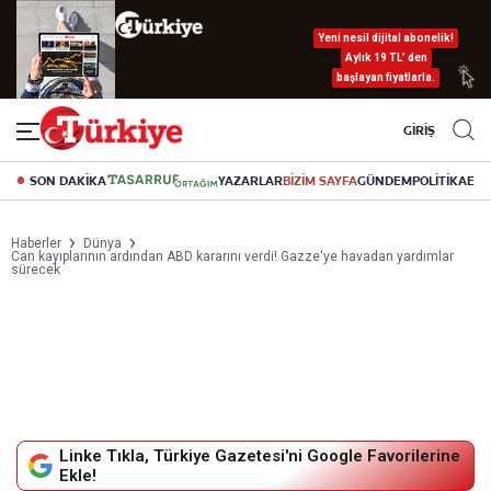
Yeni nesil dijital abonelik!
Aylık 19 TL’ den
başlayan fiyatlarla.
GİRİŞ
SON DAKİKA
YAZARLAR
BİZİM SAYFA
GÜNDEM
POLİTİKA
EK
Haberler
Dünya
Can kayıplarının ardından ABD kararını verdi! Gazze'ye havadan yardımlar
sürecek
Linke Tıkla, Türkiye Gazetesi'ni Google Favorilerine
Ekle!