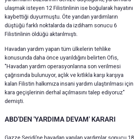
ulaşmak isteyen 12 Filistinlinin ise boğularak hayatını
kaybettiği duyurmuştu. Öte yandan
yardım
ların
düştüğü farklı noktalarda da izdiham sonucu 6
Filistinlinin öldüğü aktarılmıştı.
Havadan
yardım
yapan tüm ülkelerin tehlike
konusunda daha önce uyarıldığını belirten Ofis,
"Havadan
yardım
operasyonlarına son verilmesi
çağrısında bulunuyor, açlık ve kıtlıkla karşı karşıya
kalan Filistin halkımıza insani
yardım
ulaştırılması için
kara geçişlerinin derhal açılmasını talep ediyoruz"
demişti.
ABD'DEN 'YARDIMA DEVAM' KARARI
Gazze Şeridi’ne havadan yapılan
yardım
lar sonucu 18