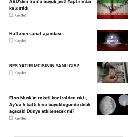
ABD'den İran'a büyük jest! Yaptırımlar
kaldırıldı
Kaydet
Haftanın sanat ajandası
Kaydet
BES YATIRIMCISININ YANILGISI!
Kaydet
Elon Musk’ın roketi kontrolden çıktı,
Ay'da 5 katlı bina büyüklüğünde delik
açacak! Dünya etkilenecek mi?
Kaydet