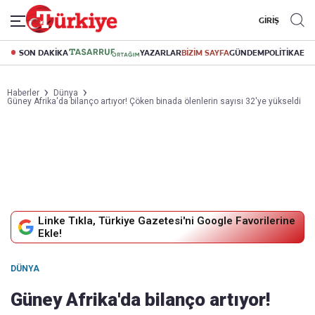
GİRİŞ
SON DAKİKA
YAZARLAR
BİZİM SAYFA
GÜNDEM
POLİTİKA
EK
Haberler
Dünya
Güney Afrika'da bilanço artıyor! Çöken binada ölenlerin sayısı 32'ye yükseldi
Linke Tıkla, Türkiye Gazetesi'ni Google Favorilerine
Ekle!
DÜNYA
Güney Afrika'da bilanço artıyor!