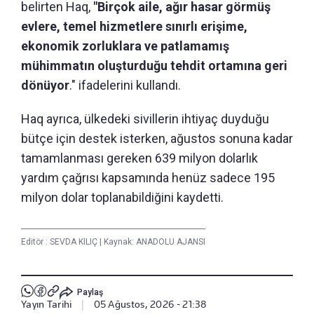
belirten Haq,
"Birçok aile, ağır hasar görmüş
evlere, temel hizmetlere sınırlı erişime,
ekonomik zorluklara ve patlamamış
mühimmatın oluşturduğu tehdit ortamına geri
dönüyor
." ifadelerini kullandı.
Haq ayrıca, ülkedeki sivillerin ihtiyaç duyduğu
bütçe için destek isterken, ağustos sonuna kadar
tamamlanması gereken 639 milyon dolarlık
yardım çağrısı kapsamında henüz sadece 195
milyon dolar toplanabildiğini kaydetti.
Editör :
SEVDA KILIÇ
|
Kaynak: ANADOLU AJANSI
Paylaş
Yayın Tarihi
|
05 Ağustos, 2026 - 21:38