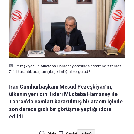
Pezeşkiyan ile Mücteba Hamaney arasında esrarengiz temas:
Zifiri karanlık araçtan çıktı, kimliğini sorguladı!
İran Cumhurbaşkanı Mesud Pezeşkiyan’ın,
ülkenin yeni dini lideri Mücteba Hamaney ile
Tahran’da camları karartılmış bir aracın içinde
son derece gizli bir görüşme yaptığı iddia
edildi.
a-
|
+A
Dinle
Kaydet