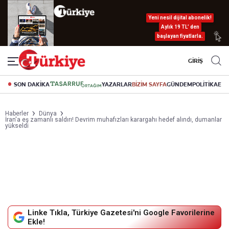
Yeni nesil dijital abonelik!
Aylık 19 TL’ den
başlayan fiyatlarla.
GİRİŞ
SON DAKİKA
YAZARLAR
BİZİM SAYFA
GÜNDEM
POLİTİKA
EK
Haberler
Dünya
İran'a eş zamanlı saldırı! Devrim muhafızları karargahı hedef alındı, dumanlar
yükseldi
Linke Tıkla, Türkiye Gazetesi'ni Google Favorilerine
Ekle!