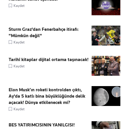
Kaydet
Sturm Graz'dan Fenerbahçe itirafı:
"Mümkün değil"
Kaydet
Tarihî kitaplar dijital ortama taşınacak!
Kaydet
Elon Musk’ın roketi kontrolden çıktı,
Ay'da 5 katlı bina büyüklüğünde delik
açacak! Dünya etkilenecek mi?
Kaydet
BES YATIRIMCISININ YANILGISI!