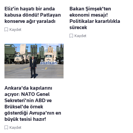
Eliz'in hayatı bir anda
Bakan Şimşek'ten
kabusa döndü! Patlayan
ekonomi mesajı!
konserve ağır yaraladı
Politikalar kararlılıkla
sürecek
Kaydet
Kaydet
Ankara'da kapılarını
açıyor: NATO Genel
Sekreteri'nin ABD ve
Brüksel'de örnek
gösterdiği Avrupa'nın en
büyük tesisi hazır!
Kaydet