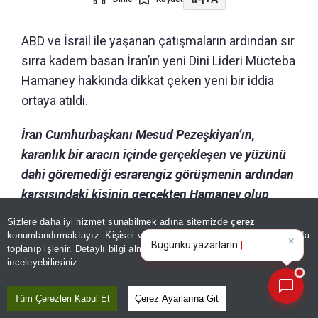
ABD ve İsrail ile yaşanan çatışmaların ardından sır
sırra kadem basan İran’ın yeni Dini Lideri Mücteba
Hamaney hakkında dikkat çeken yeni bir iddia
ortaya atıldı.
İran Cumhurbaşkanı Mesud Pezeşkiyan’ın,
karanlık bir aracın içinde gerçekleşen ve yüzünü
dahi göremediği esrarengiz görüşmenin ardından
karşısındaki kişinin gerçekten Hamaney olup
olmadığını sorguladığı öne sürüldü.
Sizlere daha iyi hizmet sunabilmek adına sitemizde
çerez
×
Bugünkü yazarların köşe
konumlandırmaktayız. Kişisel verileriniz, KVKK ve GDPR kapsamında
yazılarını özetleyin!
|
Iran International’ın konuya yakın kaynaklara
toplanıp işlenir. Detaylı bilgi almak için
Aydınlatma Metnimizi
📰
Son 30 güne ait haberleri, spor gelişmelerini veya yazar yazılarını sorgulayabilirsiniz.
inceleyebilirsiniz.
dayandırdığı habere göre, Cumhurbaşkanı Mesud
Pezeşkiyan, Hamaney ile görüşebilmek için
Tüm Çerezleri Kabul Et
Çerez Ayarlarına Git
defalarca talepte bulundu ve kabul edilmeyince