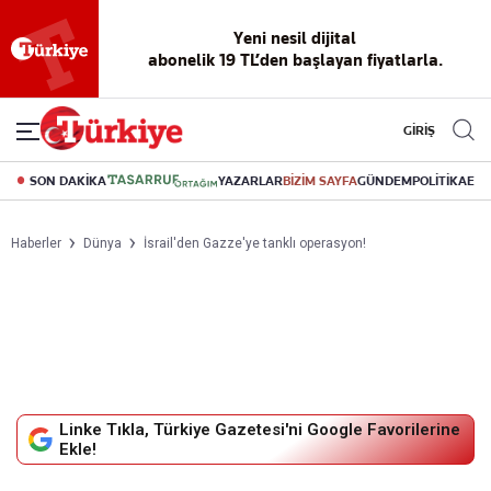
Yeni nesil dijital
abonelik 19 TL’den başlayan fiyatlarla.
GİRİŞ
SON DAKİKA
YAZARLAR
BİZİM SAYFA
GÜNDEM
POLİTİKA
EK
Haberler
Dünya
İsrail'den Gazze'ye tanklı operasyon!
Linke Tıkla, Türkiye Gazetesi'ni Google Favorilerine
Ekle!