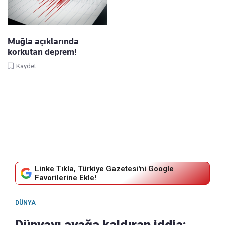
Muğla açıklarında
korkutan deprem!
Kaydet
Linke Tıkla, Türkiye Gazetesi'ni Google
Favorilerine Ekle!
DÜNYA
Dünyayı ayağa kaldıran iddia: