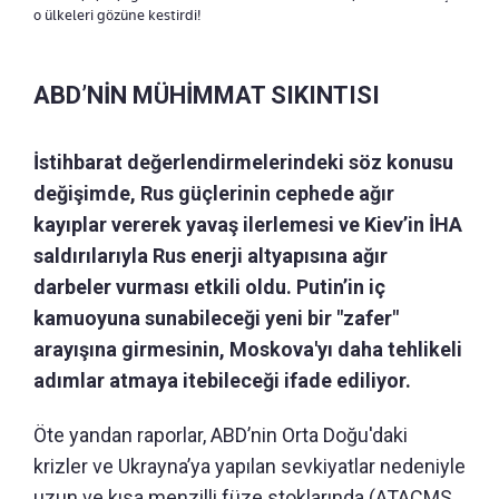
o ülkeleri gözüne kestirdi!
ABD’NİN MÜHİMMAT SIKINTISI
İstihbarat değerlendirmelerindeki söz konusu
değişimde, Rus güçlerinin cephede ağır
kayıplar vererek yavaş ilerlemesi ve Kiev’in İHA
saldırılarıyla Rus enerji altyapısına ağır
darbeler vurması etkili oldu. Putin’in iç
kamuoyuna sunabileceği yeni bir "zafer"
arayışına girmesinin, Moskova'yı daha tehlikeli
adımlar atmaya itebileceği ifade ediliyor.
Öte yandan raporlar, ABD’nin Orta Doğu'daki
krizler ve Ukrayna’ya yapılan sevkiyatlar nedeniyle
uzun ve kısa menzilli füze stoklarında (ATACMS,