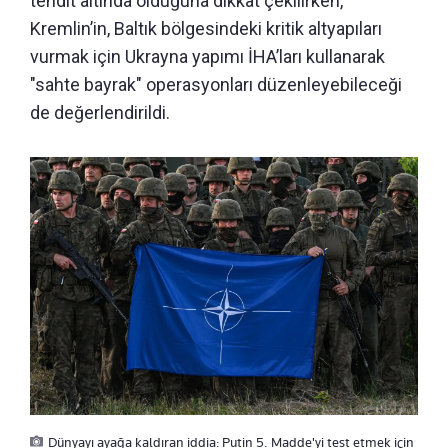
tehdit altında olduğuna dikkat çekilirken,
Kremlin’in, Baltık bölgesindeki kritik altyapıları
vurmak için Ukrayna yapımı İHA’ları kullanarak
"sahte bayrak" operasyonları düzenleyebileceği
de değerlendirildi.
Dünyayı ayağa kaldıran iddia: Putin 5. Madde'yi test etmek için