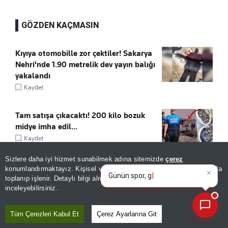
GÖZDEN KAÇMASIN
Kıyıya otomobille zor çektiler! Sakarya
Nehri'nde 1.90 metrelik dev yayın balığı
yakalandı
Kaydet
Tam satışa çıkacaktı! 200 kilo bozuk
midye imha edil...
Kaydet
×
Günün spor, gündem ve
Sizlere daha iyi hizmet sunabilmek adına sitemizde
çerez
ekonomi gelişmelerini analiz e
Sıcaklardan bunalanlara ilaç gibi
konumlandırmaktayız. Kişisel verileriniz, KVKK ve GDPR kapsamında
toplanıp işlenir. Detaylı bilgi almak için
Aydınlatma Metnimizi
uygulama: Sizi görüp gölgeden
📰
Son 30 güne ait haberleri, spor gelişmelerini veya yazar yazılarını sorgulayabilirsiniz.
inceleyebilirsiniz.
yürütüyor, otobüste bile serinletiyor!
Kaydet
Tüm Çerezleri Kabul Et
Çerez Ayarlarına Git