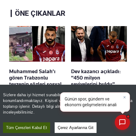
ÖNE ÇIKANLAR
Muhammed Salah'ı
Dev kazancı açıkladı:
gören Trabzonlu
"450 milyon
teyzenin sözleri sosyal
seviyelerini buldu"
medyayı yıktı
×
Kaydet
Günün spor, gündem ve
Sizlere daha iyi hizmet sunabilmek adına sitemizde
çerez
ekonomi gelişmelerini analiz
Kaydet
konumlandırmaktayız. Kişisel verileriniz, KVKK ve GDPR kapsamında
edin!
|
toplanıp işlenir. Detaylı bilgi almak için
Aydınlatma Metnimizi
📰
Son 30 güne ait haberleri, spor gelişmelerini veya yazar yazılarını sorgulayabilirsiniz.
inceleyebilirsiniz.
Tüm Çerezleri Kabul Et
Çerez Ayarlarına Git