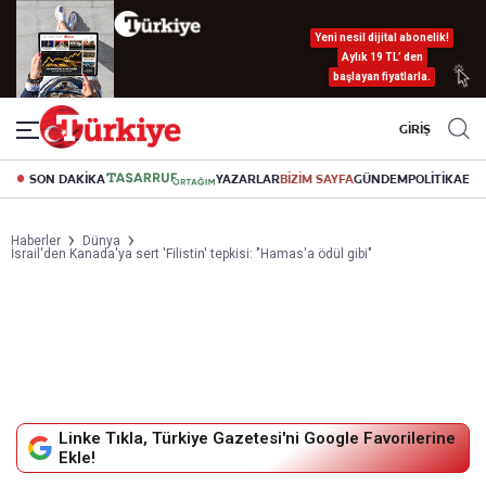
Yeni nesil dijital abonelik!
Aylık 19 TL’ den
başlayan fiyatlarla.
GİRİŞ
SON DAKİKA
YAZARLAR
BİZİM SAYFA
GÜNDEM
POLİTİKA
EK
Haberler
Dünya
İsrail'den Kanada'ya sert 'Filistin' tepkisi: "Hamas'a ödül gibi"
Linke Tıkla, Türkiye Gazetesi'ni Google Favorilerine
Ekle!