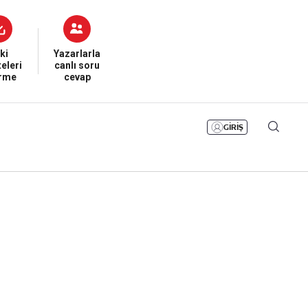
Bizim Sayfa
Namaz Vakitleri
Sesli Yayınlar
ki
Yazarlarla
eleri
canlı soru
irme
cevap
GİRİŞ