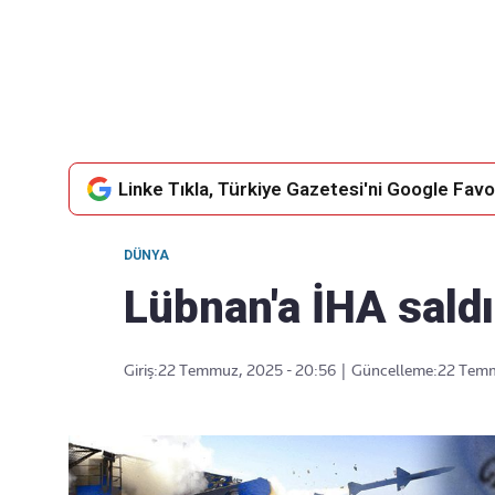
Takip Edin
Favori mecralarınızda haber akışımıza ulaşın
Linke Tıkla, Türkiye Gazetesi'ni Google Favor
DÜNYA
Lübnan'a İHA saldı
Giriş:
22 Temmuz, 2025 - 20:56
|
Güncelleme:
22 Temm