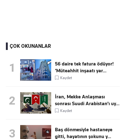
Kaçırmayın
Ücretsiz üye olun, gündemi şekillendiren gelişmeleri önce siz duyun
ÇOK OKUNANLAR
56 daire tek fatura ödüyor!
1
‘Müteahhit inşaatı yar...
Kaydet
İran, Mekke Anlaşması
2
sonrası Suudi Arabistan'ı uy...
Kaydet
Baş dönmesiyle hastaneye
3
gitti, hayatının şokunu y...