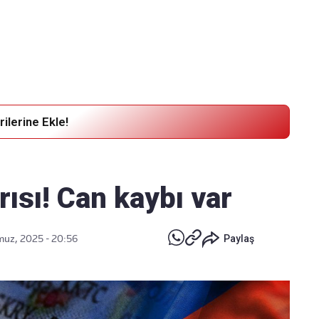
Haber Verin
Editör masamıza bilgi ve materyal göndermek için
tıklayın
ilerine Ekle!
rısı! Can kaybı var
uz, 2025 - 20:56
Paylaş