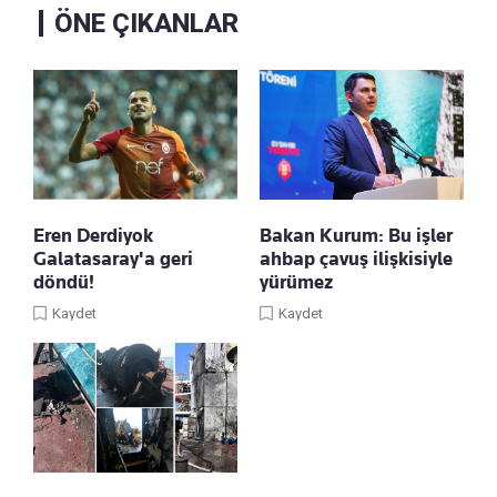
ÖNE ÇIKANLAR
Eren Derdiyok
Bakan Kurum: Bu işler
Galatasaray'a geri
ahbap çavuş ilişkisiyle
döndü!
yürümez
Kaydet
Kaydet