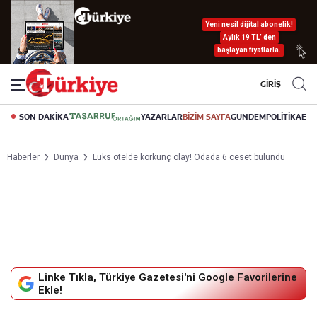
Yeni nesil dijital abonelik!
Aylık 19 TL’ den
başlayan fiyatlarla.
GİRİŞ
SON DAKİKA
YAZARLAR
BİZİM SAYFA
GÜNDEM
POLİTİKA
EK
Haberler
Dünya
Lüks otelde korkunç olay! Odada 6 ceset bulundu
Linke Tıkla, Türkiye Gazetesi'ni Google Favorilerine
Ekle!