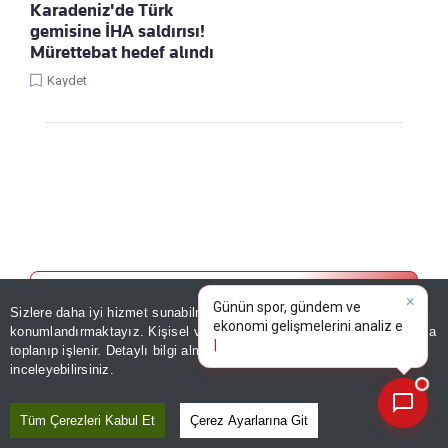
Karadeniz'de Türk
gemisine İHA saldırısı!
Mürettebat hedef alındı
Kaydet
Linke Tıkla, Türkiye Gazetesi'ni Google
×
Favorilerine Ekle!
Günün spor, gündem ve
Sizlere daha iyi hizmet sunabilmek adına sitemizde
çerez
ekonomi gelişmelerini analiz
konumlandırmaktayız. Kişisel verileriniz, KVKK ve GDPR kapsamında
edin!
toplanıp işlenir. Detaylı bilgi almak için
Aydınlatma Metnimizi
DÜNYA
📰
Son 30 güne ait haberleri, spor gelişmelerini veya yazar yazılarını sorgulayabilirsiniz.
inceleyebilirsiniz.
Silah teslim büroları açıldı!
Tüm Çerezleri Kabul Et
Çerez Ayarlarına Git
Irak'ta kayıt ve ruhsat işlemleri