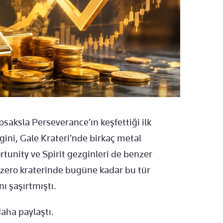
saksla Perseverance’ın keşfettiği ilk
gini, Gale Krateri’nde birkaç metal
unity ve Spirit gezginleri de benzer
Jezero kraterinde bugüne kadar bu tür
ı şaşırtmıştı.
aha paylaştı.