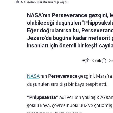
NASAdan Marsta sıra dışı keşif!
NASA’nın Perseverance gezgini, M
olabileceği düşünülen "Phippsaksla" 
Eğer doğrulanırsa bu, Perseverance
Jezero’da bugüne kadar meteorit 
insanları için önemli bir keşif sayıl
Özetle
Din
NASA
’nın
Perseverance
gezgini, Mars’ta
düşünülen sıra dışı bir kaya tespit etti.
"Phippsaksla"
adı verilen yaklaşık 76 s
şekilli kaya, çevresindeki düz ve çatlamı