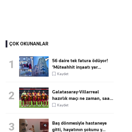
Kaçırmayın
Ücretsiz üye olun, gündemi şekillendiren gelişmeleri önce siz duyun
ÇOK OKUNANLAR
56 daire tek fatura ödüyor!
1
‘Müteahhit inşaatı yar...
Kaydet
Galatasaray-Villarreal
2
hazırlık maçı ne zaman, saa...
Kaydet
Baş dönmesiyle hastaneye
3
gitti, hayatının şokunu y...