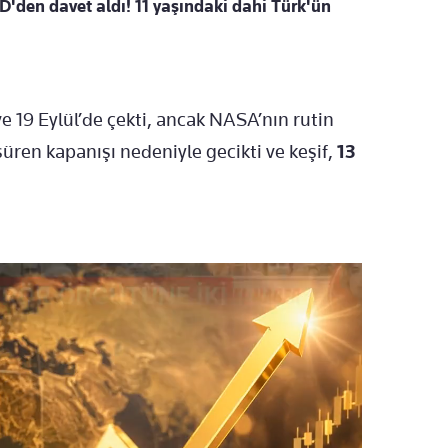
D'den davet aldı! 11 yaşındaki dahi Türk'ün
ve 19 Eylül’de çekti, ancak NASA’nın rutin
ren kapanışı nedeniyle gecikti ve keşif,
13