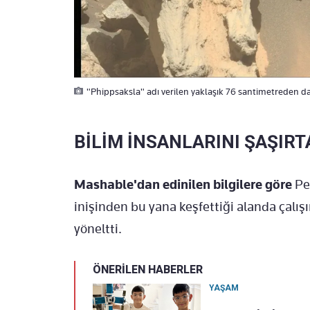
"Phippsaksla" adı verilen yaklaşık 76 santimetreden dah
BİLİM İNSANLARINI ŞAŞIRT
Mashable'dan edinilen bilgilere göre
Pe
inişinden bu yana keşfettiği alanda çalı
yöneltti.
ÖNERİLEN HABERLER
YAŞAM