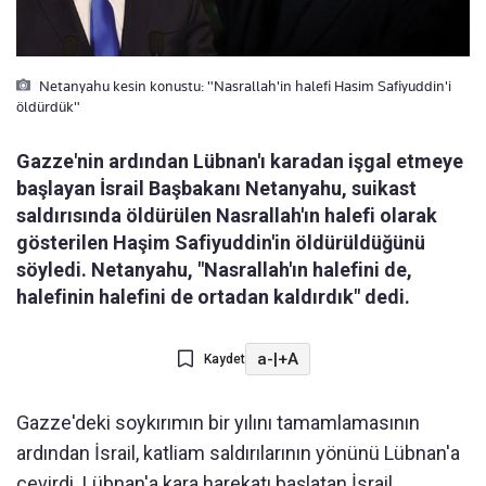
Netanyahu kesin konustu: "Nasrallah'in halefi Hasim Safiyuddin'i
öldürdük"
Gazze'nin ardından Lübnan'ı karadan işgal etmeye
başlayan İsrail Başbakanı Netanyahu, suikast
saldırısında öldürülen Nasrallah'ın halefi olarak
gösterilen Haşim Safiyuddin'in öldürüldüğünü
söyledi. Netanyahu, "Nasrallah'ın halefini de,
halefinin halefini de ortadan kaldırdık" dedi.
a-
|
+A
Kaydet
Gazze'deki soykırımın bir yılını tamamlamasının
ardından İsrail, katliam saldırılarının yönünü Lübnan'a
çevirdi. Lübnan'a kara harekatı başlatan İsrail,