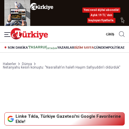
Yeni nesil dijital abonelik!
Aylık 19 TL’ den
başlayan fiyatlarla.
GİRİŞ
SON DAKİKA
YAZARLAR
BİZİM SAYFA
GÜNDEM
POLİTİKA
EK
Haberler
Dünya
Netanyahu kesin konuştu: "Nasrallah'ın halefi Haşim Safiyuddin'i öldürdük"
Linke Tıkla, Türkiye Gazetesi'ni Google Favorilerine
Ekle!