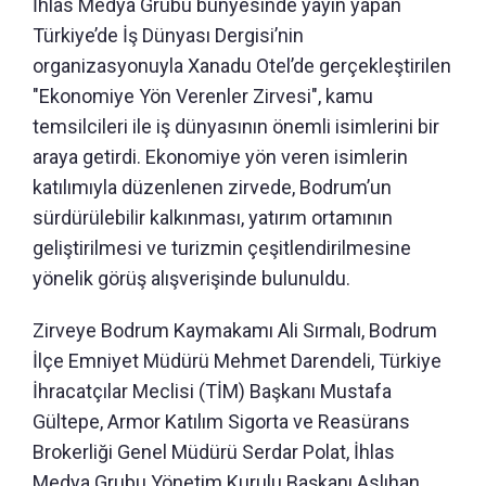
İhlas Medya Grubu bünyesinde yayın yapan
Türkiye’de İş Dünyası Dergisi’nin
organizasyonuyla Xanadu Otel’de gerçekleştirilen
"Ekonomiye Yön Verenler Zirvesi", kamu
temsilcileri ile iş dünyasının önemli isimlerini bir
araya getirdi. Ekonomiye yön veren isimlerin
katılımıyla düzenlenen zirvede, Bodrum’un
sürdürülebilir kalkınması, yatırım ortamının
geliştirilmesi ve turizmin çeşitlendirilmesine
yönelik görüş alışverişinde bulunuldu.
Zirveye Bodrum Kaymakamı Ali Sırmalı, Bodrum
İlçe Emniyet Müdürü Mehmet Darendeli, Türkiye
İhracatçılar Meclisi (TİM) Başkanı Mustafa
Gültepe, Armor Katılım Sigorta ve Reasürans
Brokerliği Genel Müdürü Serdar Polat, İhlas
Medya Grubu Yönetim Kurulu Başkanı Aslıhan