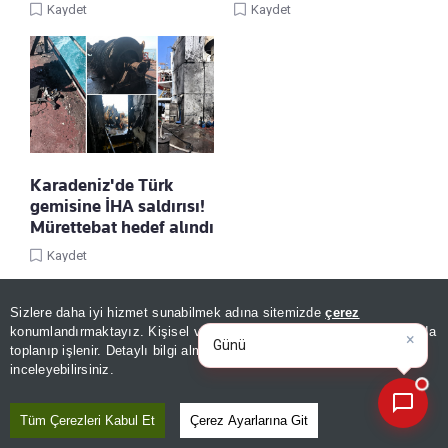
Kaydet
Kaydet
Karadeniz'de Türk
gemisine İHA saldırısı!
Mürettebat hedef alındı
Kaydet
Sizlere daha iyi hizmet sunabilmek adına sitemizde
çerez
×
Günün spor, gündem ve
konumlandırmaktayız. Kişisel verileriniz, KVKK ve GDPR kapsamında
ekonomi gelişmelerini
|
toplanıp işlenir. Detaylı bilgi almak için
Aydınlatma Metnimizi
📰
Son 30 güne ait haberleri, spor gelişmelerini veya yazar yazılarını sorgulayabilirsiniz.
inceleyebilirsiniz.
Tüm Çerezleri Kabul Et
Çerez Ayarlarına Git