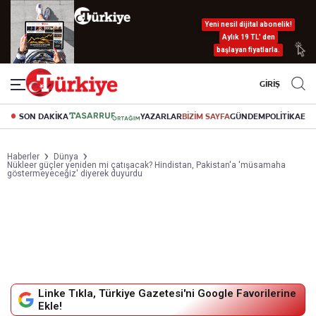
Yeni nesil dijital abonelik!
Aylık 19 TL’ den
başlayan fiyatlarla.
GİRİŞ
SON DAKİKA
YAZARLAR
BİZİM SAYFA
GÜNDEM
POLİTİKA
EK
Haberler
Dünya
Nükleer güçler yeniden mi çatışacak? Hindistan, Pakistan'a 'müsamaha
göstermeyeceğiz' diyerek duyurdu
Linke Tıkla, Türkiye Gazetesi'ni Google Favorilerine
Ekle!