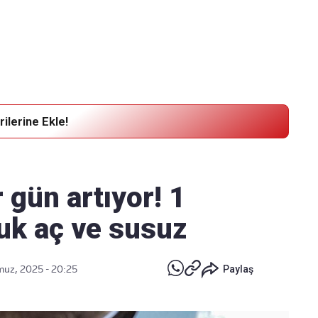
Haber Verin
Editör masamıza bilgi ve materyal
göndermek için
tıklayın
ilerine Ekle!
 gün artıyor! 1
uk aç ve susuz
uz, 2025 - 20:25
Paylaş