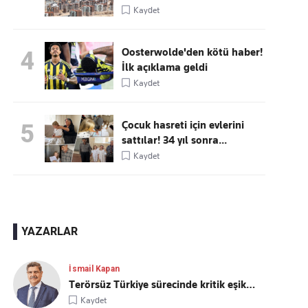
Kaydet
Oosterwolde'den kötü haber!
4
İlk açıklama geldi
Kaydet
Çocuk hasreti için evlerini
5
sattılar! 34 yıl sonra...
Kaydet
YAZARLAR
İsmail Kapan
Terörsüz Türkiye sürecinde kritik eşik…
Kaydet