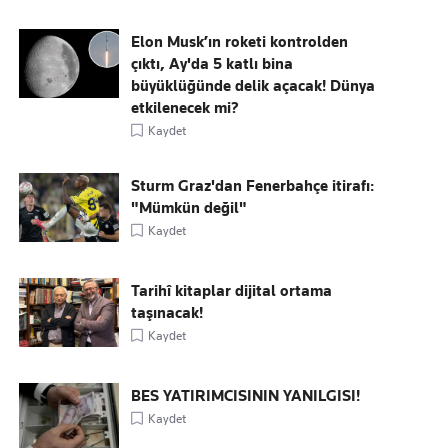
Elon Musk’ın roketi kontrolden
çıktı, Ay'da 5 katlı bina
büyüklüğünde delik açacak! Dünya
etkilenecek mi?
Kaydet
Sturm Graz'dan Fenerbahçe itirafı:
"Mümkün değil"
Kaydet
Tarihî kitaplar dijital ortama
taşınacak!
Kaydet
BES YATIRIMCISININ YANILGISI!
Kaydet