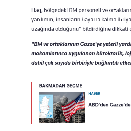
Haq, bölgedeki BM personeli ve ortakların
yardımın, insanların hayatta kalma ihtiy
uzağında olduğunu" bildirdiğine dikkati 
"BM ve ortaklarının Gazze'ye yeterli yar
makamlarınca uygulanan bürokratik, lojis
dahil çok sayıda birbiriyle bağlantılı etk
BAKMADAN GEÇME
HABER
ABD'den Gazze'de a