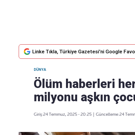
Takip Edin
Favori mecralarınızda haber
akışımıza ulaşın
Linke Tıkla, Türkiye Gazetesi'ni Google Favor
DÜNYA
Ölüm haberleri her
milyonu aşkın çoc
Giriş:
24 Temmuz, 2025 - 20:25
|
Güncelleme:
24 Temm