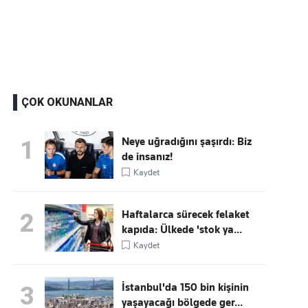
Kaçırmayın
Ücretsiz üye olun, gündemi
şekillendiren gelişmeleri önce siz duyun
ÇOK OKUNANLAR
Neye uğradığını şaşırdı: Biz
1
de insanız!
Kaydet
Haftalarca sürecek felaket
2
kapıda: Ülkede 'stok ya...
Kaydet
İstanbul'da 150 bin kişinin
3
yaşayacağı bölgede ger...