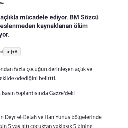
suz
 açlıkla mücadele ediyor. BM Sözcü
 beslenmeden kaynaklanan ölüm
yor.
a-
|
+A
et
ondan fazla çocuğun derinleşen açlık ve
kilde ödediğini belirtti.
basın toplantısında Gazze'deki
n Deyr el-Belah ve Han Yunus bölgelerinde
n 5 yaş altı çocuktan yaklaşık 5 binine