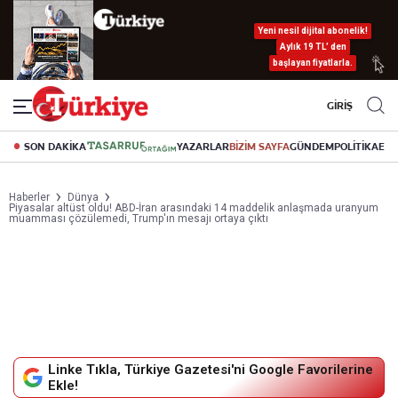
Yeni nesil dijital abonelik!
Aylık 19 TL’ den
başlayan fiyatlarla.
GİRİŞ
SON DAKİKA
YAZARLAR
BİZİM SAYFA
GÜNDEM
POLİTİKA
EK
Haberler
Dünya
Piyasalar altüst oldu! ABD-İran arasındaki 14 maddelik anlaşmada uranyum
muamması çözülemedi, Trump'ın mesajı ortaya çıktı
Linke Tıkla, Türkiye Gazetesi'ni Google Favorilerine
Ekle!