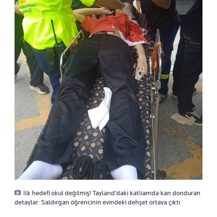
İlk hedefi okul değilmiş! Tayland’daki katliamda kan donduran
detaylar: Saldırgan öğrencinin evindeki dehşet ortaya çıktı