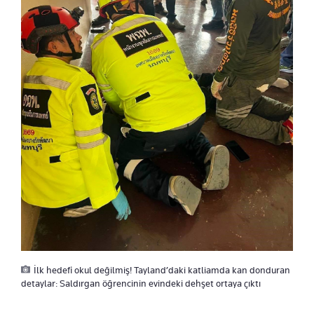
İlk hedefi okul değilmiş! Tayland’daki katliamda kan donduran
detaylar: Saldırgan öğrencinin evindeki dehşet ortaya çıktı