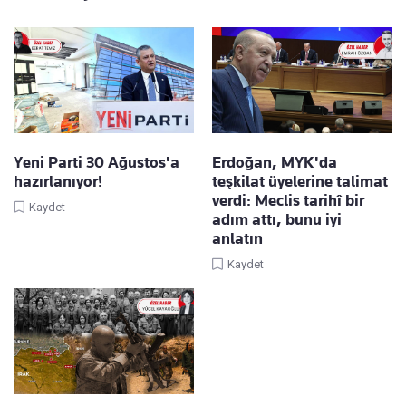
Yeni Parti 30 Ağustos'a
Erdoğan, MYK'da
hazırlanıyor!
teşkilat üyelerine talimat
verdi: Meclis tarihî bir
Kaydet
adım attı, bunu iyi
anlatın
Kaydet