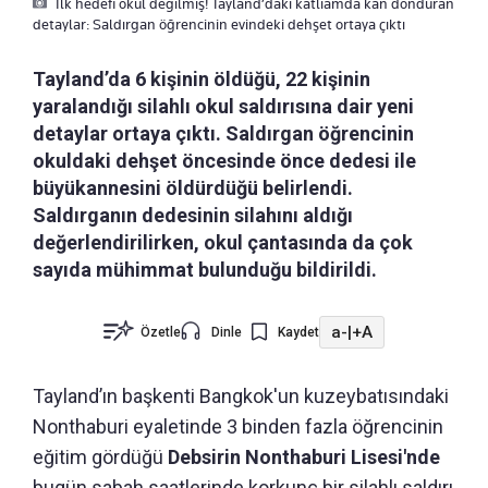
İlk hedefi okul değilmiş! Tayland’daki katliamda kan donduran
detaylar: Saldırgan öğrencinin evindeki dehşet ortaya çıktı
Tayland’da 6 kişinin öldüğü, 22 kişinin
yaralandığı silahlı okul saldırısına dair yeni
detaylar ortaya çıktı. Saldırgan öğrencinin
okuldaki dehşet öncesinde önce dedesi ile
büyükannesini öldürdüğü belirlendi.
Saldırganın dedesinin silahını aldığı
değerlendirilirken, okul çantasında da çok
sayıda mühimmat bulunduğu bildirildi.
a-
|
+A
Özetle
Dinle
Kaydet
Tayland’ın başkenti Bangkok'un kuzeybatısındaki
Nonthaburi eyaletinde 3 binden fazla öğrencinin
eğitim gördüğü
Debsirin Nonthaburi Lisesi'nde
bugün sabah saatlerinde korkunç bir silahlı saldırı