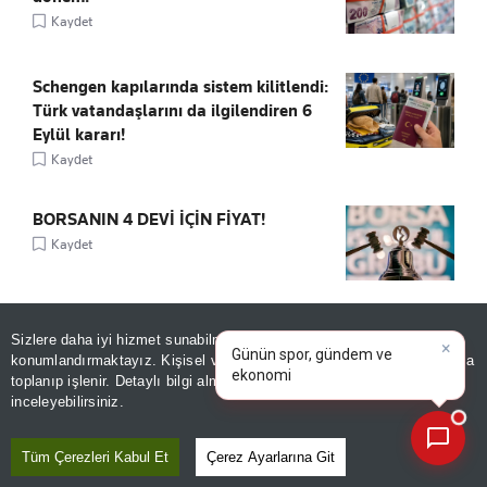
Kaydet
Schengen kapılarında sistem kilitlendi:
Türk vatandaşlarını da ilgilendiren 6
Eylül kararı!
Kaydet
BORSANIN 4 DEVİ İÇİN FİYAT!
Kaydet
×
FAİZSİZ 800 BİN TL'YE ARAÇ!
Günün spor, gündem ve
Sizlere daha iyi hizmet sunabilmek adına sitemizde
çerez
ekonomi gelişmelerini analiz
Kaydet
konumlandırmaktayız. Kişisel verileriniz, KVKK ve GDPR kapsamında
edin!
|
toplanıp işlenir. Detaylı bilgi almak için
Aydınlatma Metnimizi
📰
Son 30 güne ait haberleri, spor gelişmelerini veya yazar yazılarını sorgulayabilirsiniz.
inceleyebilirsiniz.
Tüm Çerezleri Kabul Et
Çerez Ayarlarına Git