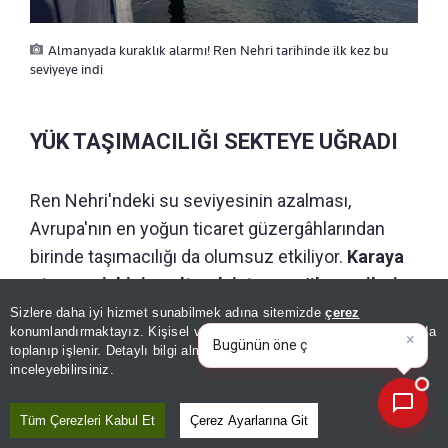
Almanyada kuraklık alarmı! Ren Nehri tarihinde ilk kez bu
seviyeye indi
YÜK TAŞIMACILIĞI SEKTEYE UĞRADI
Ren Nehri'ndeki su seviyesinin azalması,
Avrupa'nın en yoğun ticaret güzergâhlarından
birinde taşımacılığı da olumsuz etkiliyor.
Karaya
oturma riskini azaltmak isteyen yük gemileri,
normal kapasitelerinin yalnızca yüzde 25 ila
Sizlere daha iyi hizmet sunabilmek adına sitemizde
çerez
×
Bugünün öne çıkan manşetleri
konumlandırmaktayız. Kişisel verileriniz, KVKK ve GDPR kapsamında
40'ı kadar yük taşıyabiliyor.
ve gelişmeleri neler
|
toplanıp işlenir. Detaylı bilgi almak için
Aydınlatma Metnimizi
📰
Son 30 güne ait haberleri, spor gelişmelerini veya yazar yazılarını sorgulayabilirsiniz.
inceleyebilirsiniz.
Bu durum aynı miktardaki yükün taşınabilmesi
için daha fazla sefer yapılmasını zorunlu kılıyor.
Tüm Çerezleri Kabul Et
Çerez Ayarlarına Git
Artan sefer sayısı lojistik maliyetlerini