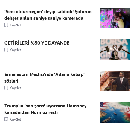
'Seni öldüreceğim' deyip saldırdı! Şoförün
dehşet anları saniye saniye kamerada
Kaydet
GETİRİLERİ %50’YE DAYANDI!
Kaydet
Ermenistan Meclisi'nde 'Adana kebap'
sözleri!
Kaydet
Trump'ın 'son şans' uyarısına Hamaney
kanadından Hürmüz resti
Kaydet