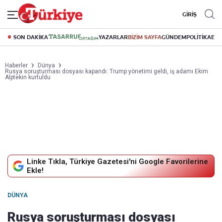
GİRİŞ
SON DAKİKA
YAZARLAR
BİZİM SAYFA
GÜNDEM
POLİTİKA
EK
Haberler
Dünya
Rusya soruşturması dosyası kapandı: Trump yönetimi geldi, iş adamı Ekim
Alptekin kurtuldu
Linke Tıkla, Türkiye Gazetesi'ni Google Favorilerine
Ekle!
DÜNYA
Rusya soruşturması dosyası