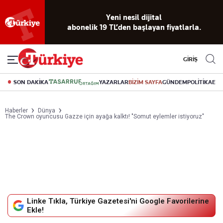
Yeni nesil dijital
abonelik 19 TL’den başlayan fiyatlarla.
GİRİŞ
SON DAKİKA
YAZARLAR
BİZİM SAYFA
GÜNDEM
POLİTİKA
EK
Haberler
Dünya
The Crown oyuncusu Gazze için ayağa kalktı! "Somut eylemler istiyoruz"
Linke Tıkla, Türkiye Gazetesi'ni Google Favorilerine
Ekle!