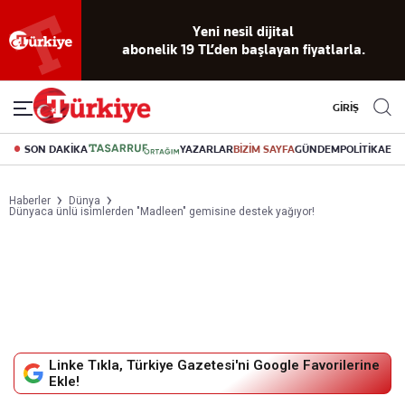
Yeni nesil dijital
abonelik 19 TL’den başlayan fiyatlarla.
GİRİŞ
SON DAKİKA
YAZARLAR
BİZİM SAYFA
GÜNDEM
POLİTİKA
EK
Haberler
Dünya
Dünyaca ünlü isimlerden "Madleen" gemisine destek yağıyor!
Linke Tıkla, Türkiye Gazetesi'ni Google Favorilerine
Ekle!