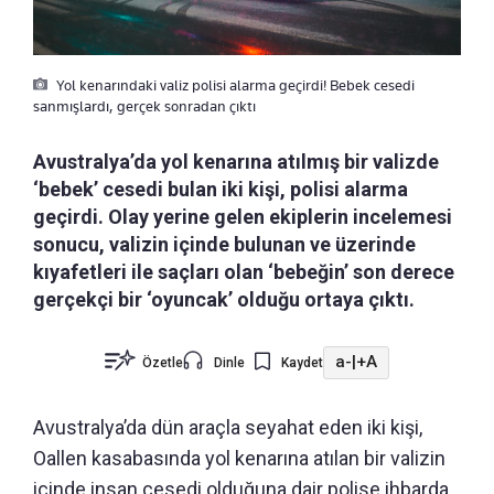
Yol kenarındaki valiz polisi alarma geçirdi! Bebek cesedi
sanmışlardı, gerçek sonradan çıktı
Avustralya’da yol kenarına atılmış bir valizde
‘bebek’ cesedi bulan iki kişi, polisi alarma
geçirdi. Olay yerine gelen ekiplerin incelemesi
sonucu, valizin içinde bulunan ve üzerinde
kıyafetleri ile saçları olan ‘bebeğin’ son derece
gerçekçi bir ‘oyuncak’ olduğu ortaya çıktı.
a-
|
+A
Özetle
Dinle
Kaydet
Avustralya’da dün araçla seyahat eden iki kişi,
Oallen kasabasında yol kenarına atılan bir valizin
içinde insan cesedi olduğuna dair polise ihbarda