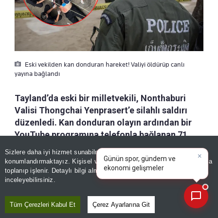
Eski vekilden kan donduran hareket! Valiyi öldürüp canlı
yayına bağlandı
Tayland’da eski bir milletvekili, Nonthaburi
Valisi Thongchai Yenprasert’e silahlı saldırı
düzenledi. Kan donduran olayın ardından bir
YouTube programına telefonla bağlanan 71
yaşındaki eski siyasetçi, valiyi kendisinin
×
Günün spor, gündem ve
Sizlere daha iyi hizmet sunabilmek adına sitemizde
çerez
vurduğunu itiraf etti.
ekonomi gelişmelerini analiz
konumlandırmaktayız. Kişisel verileriniz, KVKK ve GDPR kapsamında
edin!
|
toplanıp işlenir. Detaylı bilgi almak için
Aydınlatma Metnimizi
📰
Son 30 güne ait haberleri, spor gelişmelerini veya yazar yazılarını sorgulayabilirsiniz.
inceleyebilirsiniz.
a-
|
+A
Özetle
Kaydet
Tüm Çerezleri Kabul Et
Çerez Ayarlarına Git
Tayland'ın Nonthaburi eyaletinde