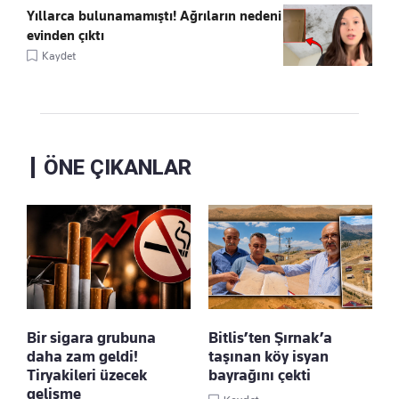
Yıllarca bulunamamıştı! Ağrıların nedeni
evinden çıktı
Kaydet
ÖNE ÇIKANLAR
Bir sigara grubuna
Bitlis’ten Şırnak’a
daha zam geldi!
taşınan köy isyan
Tiryakileri üzecek
bayrağını çekti
gelişme