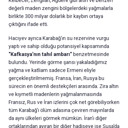
Kelbecer, Zengilan, Ağdere gibi altın ve benzeri
değerli maden zengini bölgelerdeki yağmalarla
birlikte 300 milyar dolarlık bir kaybın ortaya
çıktığını ifade etti.
Hacıyev ayrıca Karabağ’ın su rezervine vurgu
yaptı ve sahip olduğu potansiyel kapsamında
“Kafkasya’nın tahıl ambarı”
benzetmesinde
bulundu. Yerinde görme şansı yakaladığımız
yağma ve katliam sadece Ermeni eliyle
gerçekleştirilmemiş. Fransa, İran, Rusya bu
sürecin en önemli destekçileri arasında. Zira altın
ve kıymetli madenlerin yağmalanmasında
Fransız, Rus ve İran izlerini çok net görebiliyorken
tüm Karabağ’ı ölüm adasına çeviren mayınlarda
da aynı ülkeleri görmek mümkün. İran’ı diğer
ortaklarından ayıran bir diğer hadiseye ise Şuşa’da