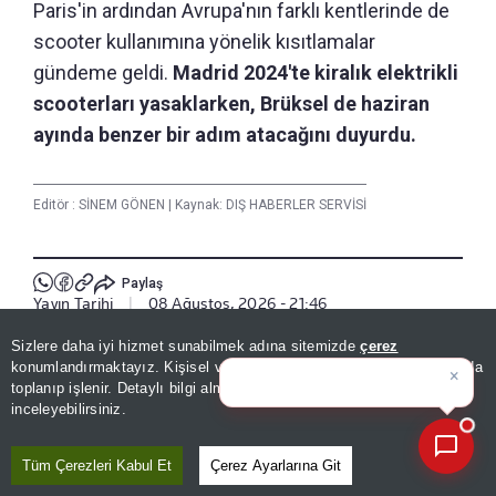
Paris'in ardından Avrupa'nın farklı kentlerinde de
scooter kullanımına yönelik kısıtlamalar
gündeme geldi.
Madrid 2024'te kiralık elektrikli
scooterları yasaklarken, Brüksel de haziran
ayında benzer bir adım atacağını duyurdu.
Editör :
SİNEM GÖNEN
|
Kaynak: DIŞ HABERLER SERVİSİ
Paylaş
Yayın Tarihi
|
08 Ağustos, 2026 - 21:46
Sizlere daha iyi hizmet sunabilmek adına sitemizde
çerez
×
Günün spor, gündem ve
Haberle İlgili Daha Fazlası
konumlandırmaktayız. Kişisel verileriniz, KVKK ve GDPR kapsamında
ekonomi gelişmeler
|
toplanıp işlenir. Detaylı bilgi almak için
Aydınlatma Metnimizi
📰
Son 30 güne ait haberleri, spor gelişmelerini veya yazar yazılarını sorgulayabilirsiniz.
Dünya
inceleyebilirsiniz.
Tüm Çerezleri Kabul Et
Çerez Ayarlarına Git
Bizi Takip Edin