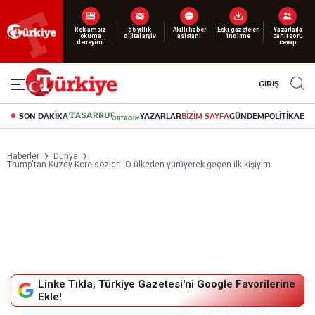
Yeni nesil dijital
abonelik 19 TL’den başlayan fiyatlarla.
GİRİŞ
SON DAKİKA
YAZARLAR
BİZİM SAYFA
GÜNDEM
POLİTİKA
EK
Haberler
Dünya
Trump'tan Kuzey Kore sözleri: O ülkeden yürüyerek geçen ilk kişiyim
Linke Tıkla, Türkiye Gazetesi'ni Google Favorilerine
Ekle!