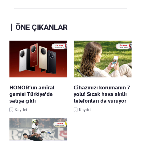
ÖNE ÇIKANLAR
HONOR’un amiral
Cihazınızı korumanın 7
gemisi Türkiye’de
yolu! Sıcak hava akıllı
satışa çıktı
telefonları da vuruyor
Kaydet
Kaydet