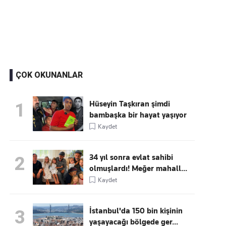
Kaçırmayın
Ücretsiz üye olun, gündemi
şekillendiren gelişmeleri önce siz duyun
ÇOK OKUNANLAR
Hüseyin Taşkıran şimdi
1
bambaşka bir hayat yaşıyor
Kaydet
34 yıl sonra evlat sahibi
2
olmuşlardı! Meğer mahall...
Kaydet
İstanbul'da 150 bin kişinin
3
yaşayacağı bölgede ger...