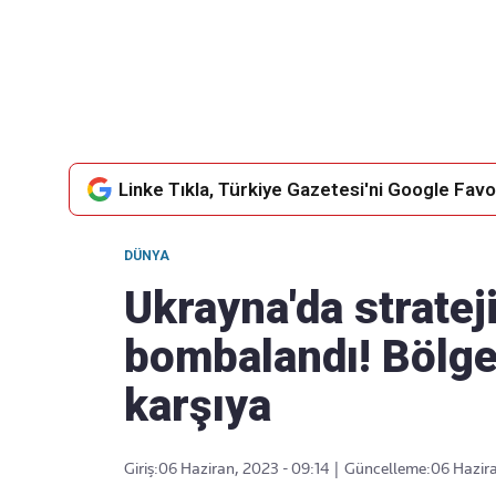
Takip Edin
Favori mecralarınızda haber
akışımıza ulaşın
Linke Tıkla, Türkiye Gazetesi'ni Google Favor
DÜNYA
Ukrayna'da stratej
bombalandı! Bölge 
karşıya
Giriş:
06 Haziran, 2023 - 09:14
|
Güncelleme:
06 Hazira