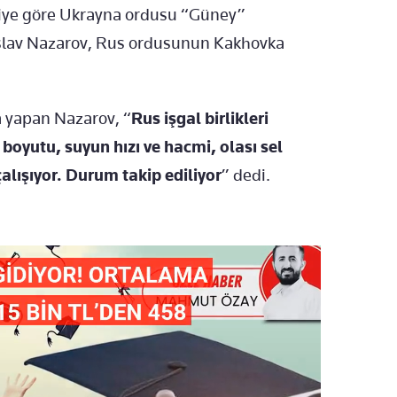
giye göre Ukrayna ordusu “Güney”
slav Nazarov, Rus ordusunun Kakhovka
 yapan Nazarov, “
Rus işgal birlikleri
oyutu, suyun hızı ve hacmi, olası sel
çalışıyor. Durum takip ediliyor
” dedi.