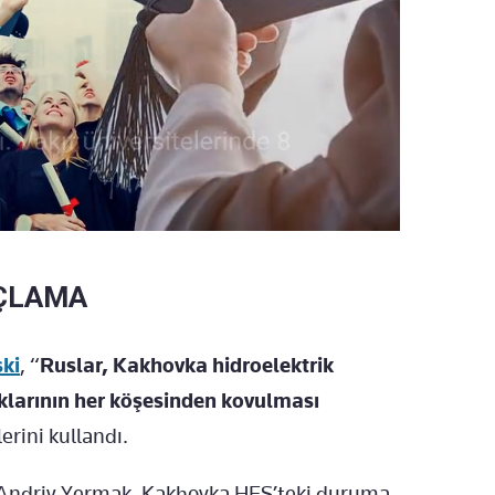
UÇLAMA
ki
, “
Ruslar, Kakhovka hidroelektrik
aklarının her köşesinden kovulması
lerini kullandı.
ı Andriy Yermak, Kakhovka HES’teki duruma