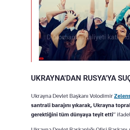
UKRAYNA'DAN RUSYA'YA S
Ukrayna Devlet Başkanı Volodimir
Zelens
santrali barajını yıkarak, Ukrayna topr
gerektiğini tüm dünyaya teyit etti
” ifade
Ukrayna Devlet Başkanlığı Ofisi Başkan