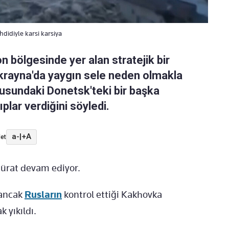
didiyle karsi karsiya
n bölgesinde yer alan stratejik bir
krayna'da yaygın sele neden olmakla
usundaki Donetsk'teki bir başka
ıplar verdiğini söyledi.
a-
|
+A
et
sürat devam ediyor.
 ancak
Rusların
kontrol ettiği Kakhovka
 yıkıldı.