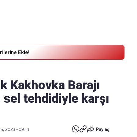
Haber Verin
Editör masamıza bilgi ve materyal
göndermek için
tıklayın
ilerine Ekle!
ik Kakhovka Barajı
sel tehdidiyle karşı
n, 2023 - 09:14
Paylaş